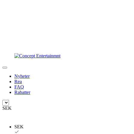
Nyheter
Rea
FAQ
Rabatter
SEK
SEK