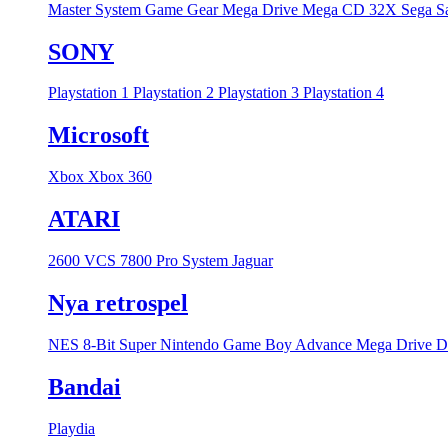
Master System
Game Gear
Mega Drive
Mega CD
32X
Sega S
SONY
Playstation 1
Playstation 2
Playstation 3
Playstation 4
Microsoft
Xbox
Xbox 360
ATARI
2600 VCS
7800 Pro System
Jaguar
Nya retrospel
NES 8-Bit
Super Nintendo
Game Boy Advance
Mega Drive
D
Bandai
Playdia