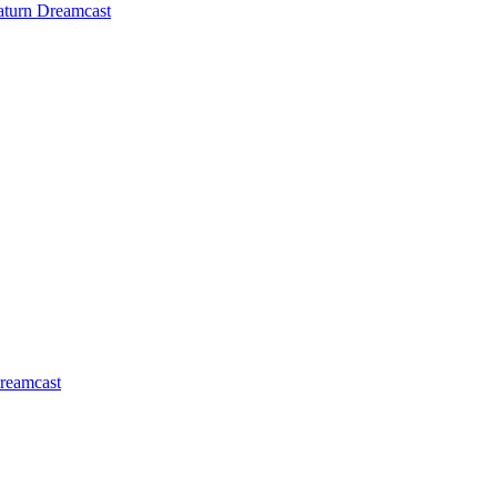
aturn
Dreamcast
reamcast