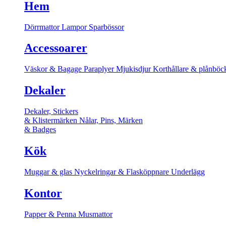
Hem
Dörrmattor
Lampor
Sparbössor
Accessoarer
Väskor & Bagage
Paraplyer
Mjukisdjur
Korthållare & plånböc
Dekaler
Dekaler, Stickers
& Klistermärken
Nålar, Pins, Märken
& Badges
Kök
Muggar & glas
Nyckelringar & Flasköppnare
Underlägg
Kontor
Papper & Penna
Musmattor