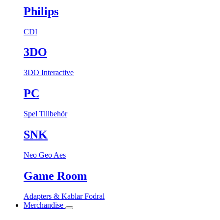
Philips
CDI
3DO
3DO Interactive
PC
Spel
Tillbehör
SNK
Neo Geo Aes
Game Room
Adapters & Kablar
Fodral
Merchandise