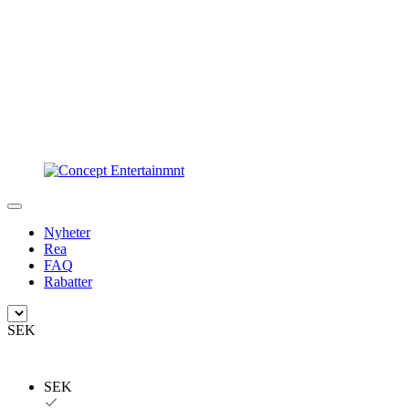
Nyheter
Rea
FAQ
Rabatter
SEK
SEK