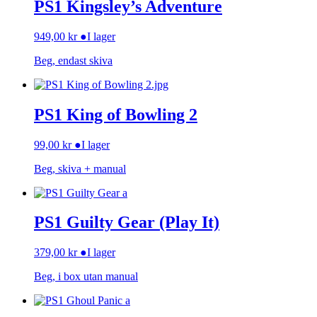
PS1 Kingsley’s Adventure
949,00
kr
●
I lager
Beg, endast skiva
PS1 King of Bowling 2
99,00
kr
●
I lager
Beg, skiva + manual
PS1 Guilty Gear (Play It)
379,00
kr
●
I lager
Beg, i box utan manual