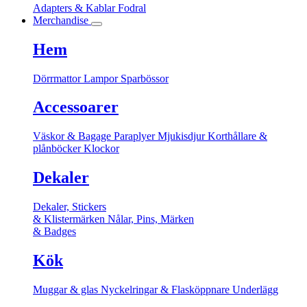
Adapters & Kablar
Fodral
Merchandise
Hem
Dörrmattor
Lampor
Sparbössor
Accessoarer
Väskor & Bagage
Paraplyer
Mjukisdjur
Korthållare &
plånböcker
Klockor
Dekaler
Dekaler, Stickers
& Klistermärken
Nålar, Pins, Märken
& Badges
Kök
Muggar & glas
Nyckelringar & Flasköppnare
Underlägg