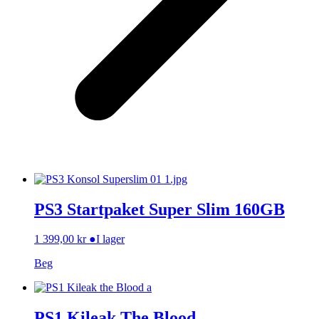
PS3 Startpaket Super Slim 160GB
1 399,00
kr
●
I lager
Beg
PS1 Kileak The Blood