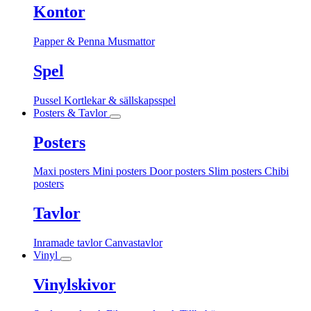
Kontor
Papper & Penna
Musmattor
Spel
Pussel
Kortlekar & sällskapsspel
Posters & Tavlor
Posters
Maxi posters
Mini posters
Door posters
Slim posters
Chibi
posters
Tavlor
Inramade tavlor
Canvastavlor
Vinyl
Vinylskivor