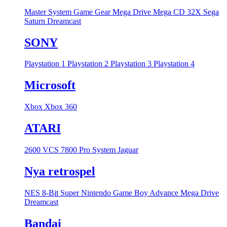
Master System
Game Gear
Mega Drive
Mega CD
32X
Sega
Saturn
Dreamcast
SONY
Playstation 1
Playstation 2
Playstation 3
Playstation 4
Microsoft
Xbox
Xbox 360
ATARI
2600 VCS
7800 Pro System
Jaguar
Nya retrospel
NES 8-Bit
Super Nintendo
Game Boy Advance
Mega Drive
Dreamcast
Bandai