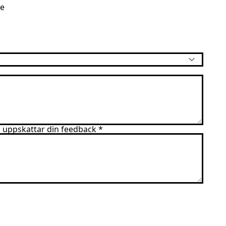
se
vi uppskattar din feedback
*