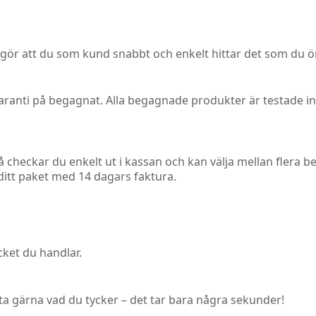
 gör att du som kund snabbt och enkelt hittar det som du ö
ranti på begagnat. Alla begagnade produkter är testade inna
g så checkar du enkelt ut i kassan och kan välja mellan flera
m ditt paket med 14 dagars faktura.
cket du handlar.
tta gärna vad du tycker – det tar bara några sekunder!