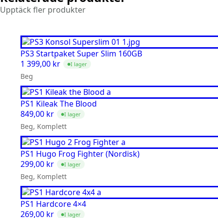
Upptäck fler produkter
PS3 Startpaket Super Slim 160GB
1 399,00
kr
I lager
●
Beg
PS1 Kileak The Blood
849,00
kr
I lager
●
Beg, Komplett
PS1 Hugo Frog Fighter (Nordisk)
299,00
kr
I lager
●
Beg, Komplett
PS1 Hardcore 4×4
269,00
kr
I lager
●