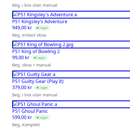
Beg, i box utan manual
PS1 Kingsley’s Adventure
949,00
kr
I lager
●
Beg, endast skiva
PS1 King of Bowling 2
99,00
kr
I lager
●
Beg, skiva + manual
PS1 Guilty Gear (Play It)
379,00
kr
I lager
●
Beg, i box utan manual
PS1 Ghoul Panic
599,00
kr
I lager
●
Beg, Komplett