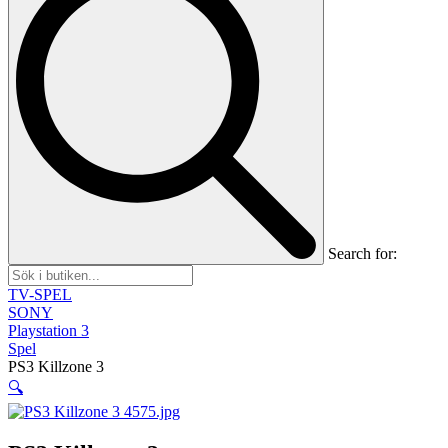
Search for:
TV-SPEL
SONY
Playstation 3
Spel
PS3 Killzone 3
🔍