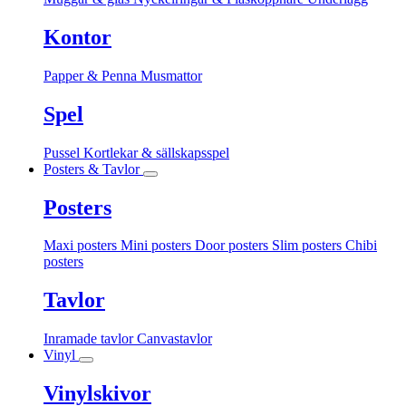
Kontor
Papper & Penna
Musmattor
Spel
Pussel
Kortlekar & sällskapsspel
Posters & Tavlor
Posters
Maxi posters
Mini posters
Door posters
Slim posters
Chibi
posters
Tavlor
Inramade tavlor
Canvastavlor
Vinyl
Vinylskivor