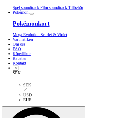
Spel soundtrack
Film soundtrack
Tillbehör
Pokémon
Pokémonkort
Mega Evolution
Scarlet & Violet
Varumärken
Om oss
FAQ
Köpvillkor
Rabatter
Kontakt
SEK
SEK
USD
EUR