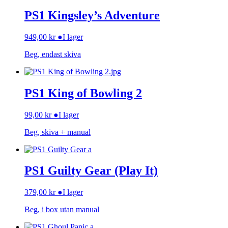
PS1 Kingsley’s Adventure
949,00
kr
●
I lager
Beg, endast skiva
PS1 King of Bowling 2
99,00
kr
●
I lager
Beg, skiva + manual
PS1 Guilty Gear (Play It)
379,00
kr
●
I lager
Beg, i box utan manual