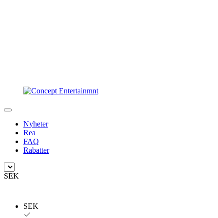
Nyheter
Rea
FAQ
Rabatter
SEK
SEK