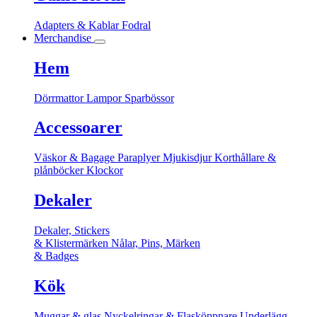
Adapters & Kablar
Fodral
Merchandise
Hem
Dörrmattor
Lampor
Sparbössor
Accessoarer
Väskor & Bagage
Paraplyer
Mjukisdjur
Korthållare &
plånböcker
Klockor
Dekaler
Dekaler, Stickers
& Klistermärken
Nålar, Pins, Märken
& Badges
Kök
Muggar & glas
Nyckelringar & Flasköppnare
Underlägg