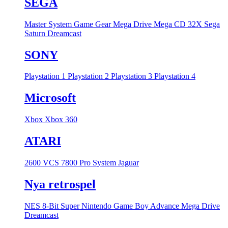
SEGA
Master System
Game Gear
Mega Drive
Mega CD
32X
Sega
Saturn
Dreamcast
SONY
Playstation 1
Playstation 2
Playstation 3
Playstation 4
Microsoft
Xbox
Xbox 360
ATARI
2600 VCS
7800 Pro System
Jaguar
Nya retrospel
NES 8-Bit
Super Nintendo
Game Boy Advance
Mega Drive
Dreamcast