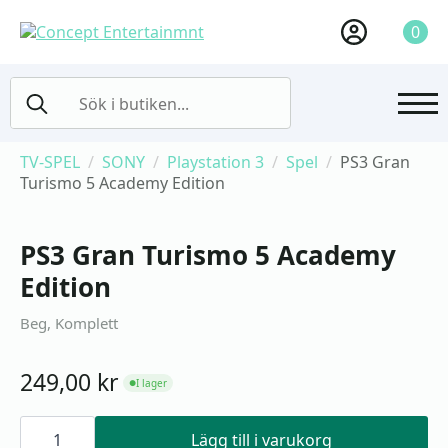
0
Search
for:
TV-SPEL
SONY
Playstation 3
Spel
PS3 Gran
Turismo 5 Academy Edition
PS3 Gran Turismo 5 Academy
Edition
Beg, Komplett
249,00
kr
I lager
●
PS3
Gran
Lägg till i varukorg