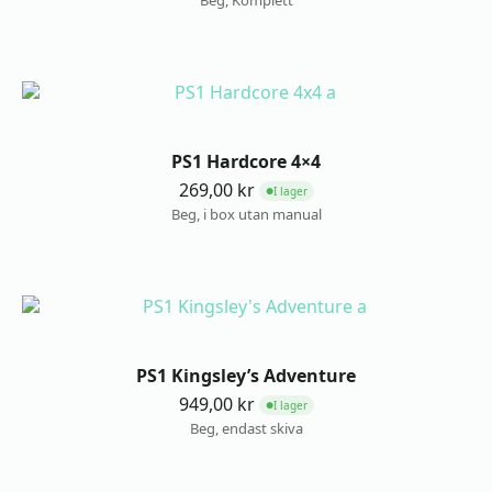
Beg, Komplett
PS1 Hardcore 4×4
269,00
kr
I lager
●
Beg, i box utan manual
PS1 Kingsley’s Adventure
949,00
kr
I lager
●
Beg, endast skiva