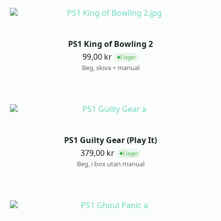
PS1 King of Bowling 2
99,00
kr
I lager
●
Beg, skiva + manual
PS1 Guilty Gear (Play It)
379,00
kr
I lager
●
Beg, i box utan manual