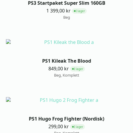
PS3 Startpaket Super Slim 160GB
1 399,00
kr
I lager
●
Beg
PS1 Kileak The Blood
849,00
kr
I lager
●
Beg, Komplett
PS1 Hugo Frog Fighter (Nordisk)
299,00
kr
I lager
●