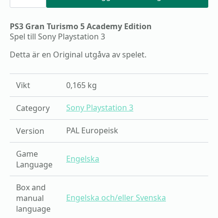
Turismo
5
Academy
PS3 Gran Turismo 5 Academy Edition
Edition
mängd
Spel till Sony Playstation 3
Detta är en Original utgåva av spelet.
Vikt
0,165 kg
Sony Playstation 3
Category
PAL Europeisk
Version
Game
Engelska
Language
Box and
Engelska och/eller Svenska
manual
language