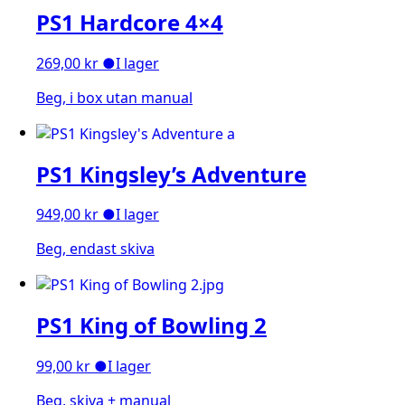
PS1 Hardcore 4×4
269,00
kr
●
I lager
Beg, i box utan manual
PS1 Kingsley’s Adventure
949,00
kr
●
I lager
Beg, endast skiva
PS1 King of Bowling 2
99,00
kr
●
I lager
Beg, skiva + manual