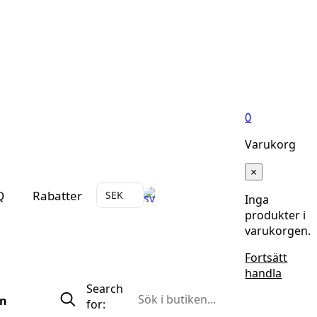
0
Varukorg
×
Q
Rabatter
SEK
Inga
produkter i
varukorgen.
Fortsätt
handla
Search
n
for: