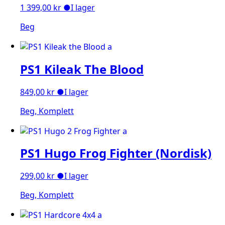
1 399,00
kr
●
I lager
Beg
PS1 Kileak The Blood
849,00
kr
●
I lager
Beg, Komplett
PS1 Hugo Frog Fighter (Nordisk)
299,00
kr
●
I lager
Beg, Komplett