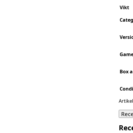
Vikt
Categ
Versi
Game
Box 
Condi
Artike
Rec
Rec