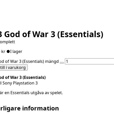
 God of War 3 (Essentials)
Komplett
0
kr
●
I lager
d of War 3 (Essentials) mängd
till i varukorg
d of War 3 (Essentials)
ill Sony Playstation 3
är en Essentials utgåva av spelet.
erligare information