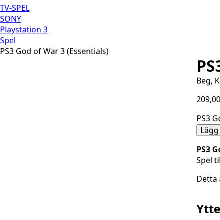
TV-SPEL
SONY
Playstation 3
Spel
PS3 God of War 3 (Essentials)
PS3
Beg, 
209,0
PS3 Go
Lägg 
PS3 Go
Spel t
Detta 
Ytt