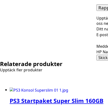
Rapp
Upptä
oss n
Ditt 
E-post
Medde
HP N
Skick
Relaterade produkter
Upptäck fler produkter
PS3 Startpaket Super Slim 160GB