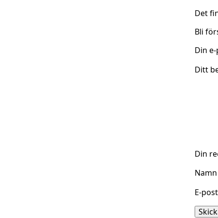
Det fi
Bli fö
Din e-
Ditt b
Din r
Nam
E-pos