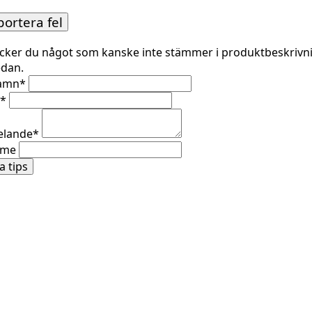
ortera fel
cker du något som kanske inte stämmer i produktbeskrivn
edan.
namn
*
*
lande
*
ame
a tips