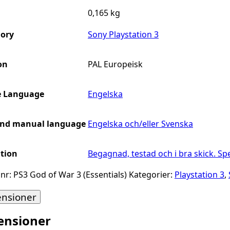
0,165 kg
ory
Sony Playstation 3
on
PAL Europeisk
 Language
Engelska
and manual language
Engelska och/eller Svenska
tion
Begagnad, testad och i bra skick. S
lnr:
PS3 God of War 3 (Essentials)
Kategorier:
Playstation 3
,
ensioner
ensioner