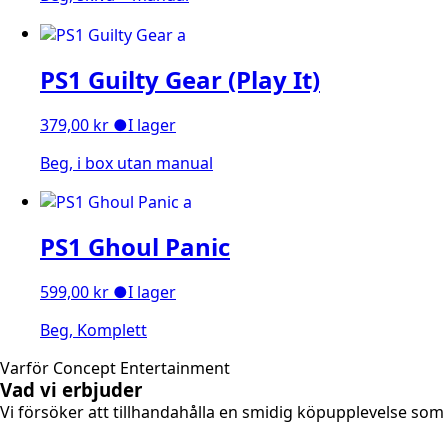
PS1 Guilty Gear (Play It)
379,00
kr
●
I lager
Beg, i box utan manual
PS1 Ghoul Panic
599,00
kr
●
I lager
Beg, Komplett
Varför Concept Entertainment
Vad vi erbjuder
Vi försöker att tillhandahålla en smidig köpupplevelse som