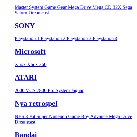
Master System
Game Gear
Mega Drive
Mega CD
32X
Sega
Saturn
Dreamcast
SONY
Playstation 1
Playstation 2
Playstation 3
Playstation 4
Microsoft
Xbox
Xbox 360
ATARI
2600 VCS
7800 Pro System
Jaguar
Nya retrospel
NES 8-Bit
Super Nintendo
Game Boy Advance
Mega Drive
Dreamcast
Bandai