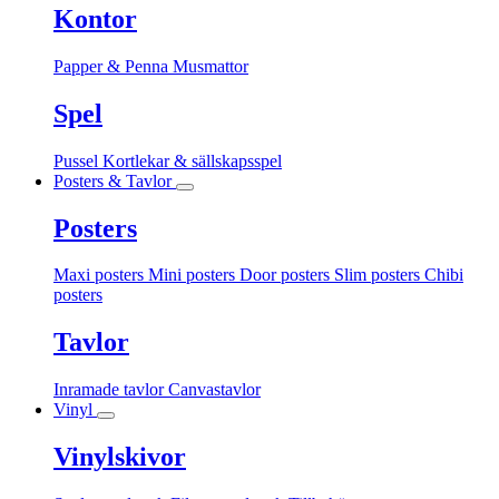
Kontor
Papper & Penna
Musmattor
Spel
Pussel
Kortlekar & sällskapsspel
Posters & Tavlor
Posters
Maxi posters
Mini posters
Door posters
Slim posters
Chibi
posters
Tavlor
Inramade tavlor
Canvastavlor
Vinyl
Vinylskivor