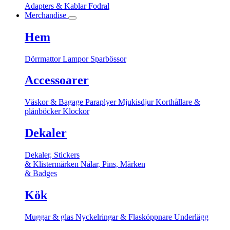
Adapters & Kablar
Fodral
Merchandise
Hem
Dörrmattor
Lampor
Sparbössor
Accessoarer
Väskor & Bagage
Paraplyer
Mjukisdjur
Korthållare &
plånböcker
Klockor
Dekaler
Dekaler, Stickers
& Klistermärken
Nålar, Pins, Märken
& Badges
Kök
Muggar & glas
Nyckelringar & Flasköppnare
Underlägg