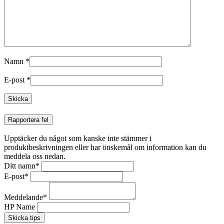
Namn
*
E-post
*
Rapportera fel
Upptäcker du något som kanske inte stämmer i
produktbeskrivningen eller har önskemål om information kan du
meddela oss nedan.
Ditt namn
*
E-post
*
Meddelande
*
HP Name
Skicka tips