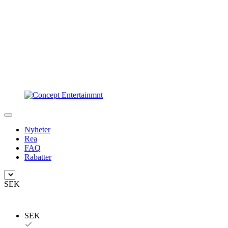
Nyheter
Rea
FAQ
Rabatter
SEK
SEK