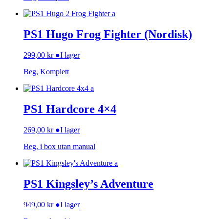
PS1 Hugo Frog Fighter (Nordisk)
299,00
kr
●
I lager
Beg, Komplett
PS1 Hardcore 4×4
269,00
kr
●
I lager
Beg, i box utan manual
PS1 Kingsley’s Adventure
949,00
kr
●
I lager