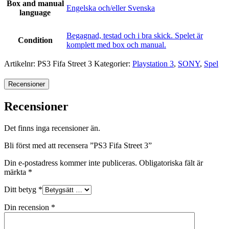
Box and manual
Engelska och/eller Svenska
language
Begagnad, testad och i bra skick. Spelet är
Condition
komplett med box och manual.
Artikelnr:
PS3 Fifa Street 3
Kategorier:
Playstation 3
,
SONY
,
Spel
Recensioner
Recensioner
Det finns inga recensioner än.
Bli först med att recensera ”PS3 Fifa Street 3”
Din e-postadress kommer inte publiceras.
Obligatoriska fält är
märkta
*
Ditt betyg
*
Din recension
*