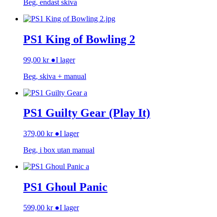
Beg, endast skiva
PS1 King of Bowling 2
99,00
kr
●
I lager
Beg, skiva + manual
PS1 Guilty Gear (Play It)
379,00
kr
●
I lager
Beg, i box utan manual
PS1 Ghoul Panic
599,00
kr
●
I lager