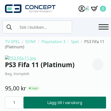
0
Search
for:
TV-SPEL
SONY
Playstation 3
Spel
PS3 Fifa 11
(Platinum)
PS3 Fifa 11 (Platinum)
Beg, Komplett
95,00
kr
I lager
●
PS3
Fifa
Lägg till i varukorg
11
(Platinum)