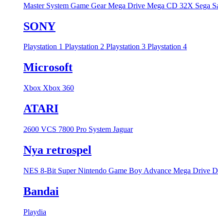
Master System
Game Gear
Mega Drive
Mega CD
32X
Sega S
SONY
Playstation 1
Playstation 2
Playstation 3
Playstation 4
Microsoft
Xbox
Xbox 360
ATARI
2600 VCS
7800 Pro System
Jaguar
Nya retrospel
NES 8-Bit
Super Nintendo
Game Boy Advance
Mega Drive
D
Bandai
Playdia