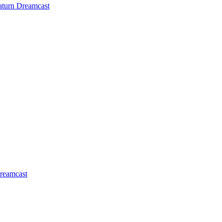
aturn
Dreamcast
reamcast