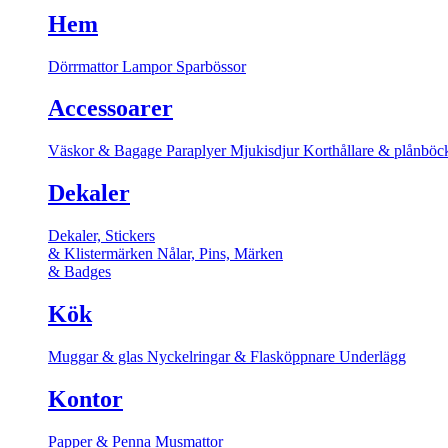
Hem
Dörrmattor
Lampor
Sparbössor
Accessoarer
Väskor & Bagage
Paraplyer
Mjukisdjur
Korthållare & plånböc
Dekaler
Dekaler, Stickers
& Klistermärken
Nålar, Pins, Märken
& Badges
Kök
Muggar & glas
Nyckelringar & Flasköppnare
Underlägg
Kontor
Papper & Penna
Musmattor