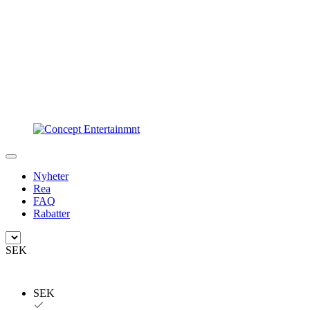
Nyheter
Rea
FAQ
Rabatter
SEK
SEK