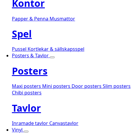
Kontor
Papper & Penna
Musmattor
Spel
Pussel
Kortlekar & sällskapsspel
Posters & Tavlor
Posters
Maxi posters
Mini posters
Door posters
Slim posters
Chibi posters
Tavlor
Inramade tavlor
Canvastavlor
Vinyl