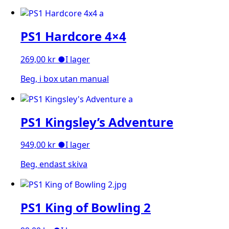
PS1 Hardcore 4×4
269,00
kr
●
I lager
Beg, i box utan manual
PS1 Kingsley’s Adventure
949,00
kr
●
I lager
Beg, endast skiva
PS1 King of Bowling 2