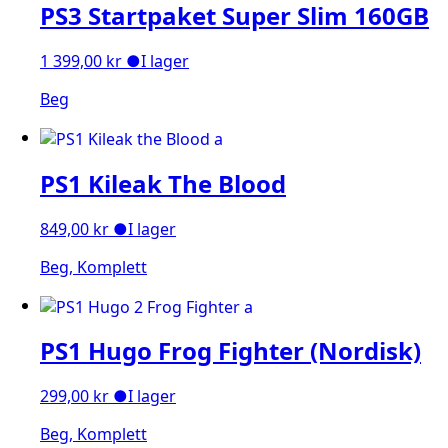
PS3 Startpaket Super Slim 160GB
1 399,00
kr
●
I lager
Beg
PS1 Kileak The Blood
849,00
kr
●
I lager
Beg, Komplett
PS1 Hugo Frog Fighter (Nordisk)
299,00
kr
●
I lager
Beg, Komplett