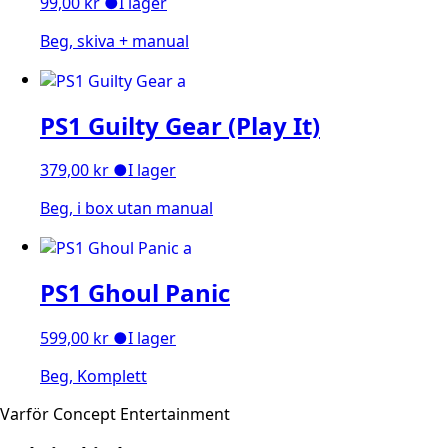
99,00
kr
●
I lager
Beg, skiva + manual
PS1 Guilty Gear (Play It)
379,00
kr
●
I lager
Beg, i box utan manual
PS1 Ghoul Panic
599,00
kr
●
I lager
Beg, Komplett
Varför Concept Entertainment