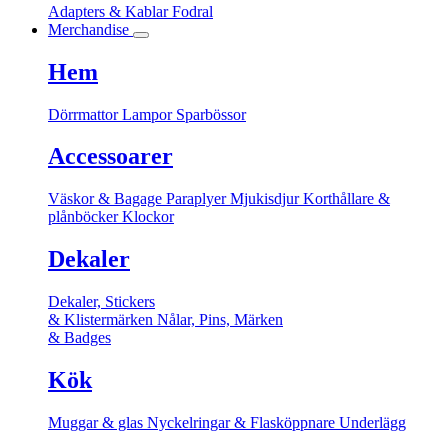
Adapters & Kablar
Fodral
Merchandise
Hem
Dörrmattor
Lampor
Sparbössor
Accessoarer
Väskor & Bagage
Paraplyer
Mjukisdjur
Korthållare &
plånböcker
Klockor
Dekaler
Dekaler, Stickers
& Klistermärken
Nålar, Pins, Märken
& Badges
Kök
Muggar & glas
Nyckelringar & Flasköppnare
Underlägg