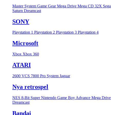
Master System
Game Gear
Mega Drive
Mega CD
32X
Sega
Saturn
Dreamcast
SONY
Playstation 1
Playstation 2
Playstation 3
Playstation 4
Microsoft
Xbox
Xbox 360
ATARI
2600 VCS
7800 Pro System
Jaguar
Nya retrospel
NES 8-Bit
Super Nintendo
Game Boy Advance
Mega Drive
Dreamcast
Bandai