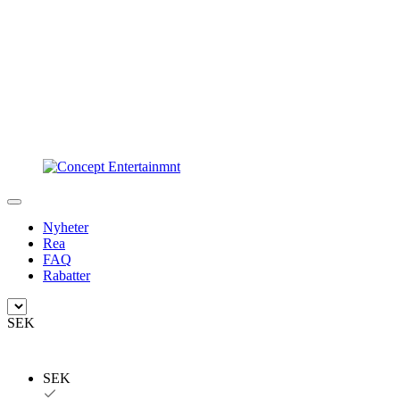
Nyheter
Rea
FAQ
Rabatter
SEK
SEK