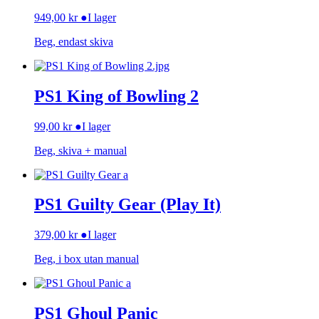
949,00
kr
●
I lager
Beg, endast skiva
PS1 King of Bowling 2
99,00
kr
●
I lager
Beg, skiva + manual
PS1 Guilty Gear (Play It)
379,00
kr
●
I lager
Beg, i box utan manual
PS1 Ghoul Panic