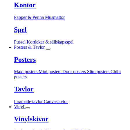
Kontor
Papper & Penna
Musmattor
Spel
Pussel
Kortlekar & sällskapsspel
Posters & Tavlor
Posters
Maxi posters
Mini posters
Door posters
Slim posters
Chibi
posters
Tavlor
Inramade tavlor
Canvastavlor
Vinyl
Vinylskivor