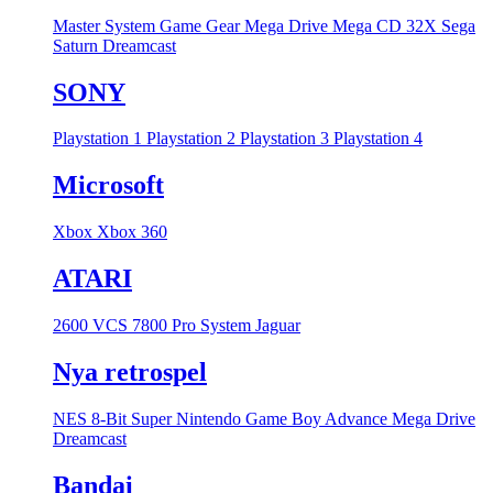
Master System
Game Gear
Mega Drive
Mega CD
32X
Sega
Saturn
Dreamcast
SONY
Playstation 1
Playstation 2
Playstation 3
Playstation 4
Microsoft
Xbox
Xbox 360
ATARI
2600 VCS
7800 Pro System
Jaguar
Nya retrospel
NES 8-Bit
Super Nintendo
Game Boy Advance
Mega Drive
Dreamcast
Bandai