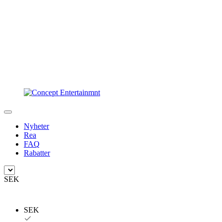
Nyheter
Rea
FAQ
Rabatter
SEK
SEK