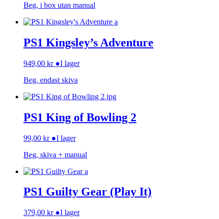
Beg, i box utan manual
PS1 Kingsley’s Adventure
949,00
kr
●
I lager
Beg, endast skiva
PS1 King of Bowling 2
99,00
kr
●
I lager
Beg, skiva + manual
PS1 Guilty Gear (Play It)
379,00
kr
●
I lager