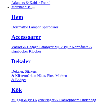
Adapters & Kablar
Fodral
Merchandise
Hem
Dörrmattor
Lampor
Sparbössor
Accessoarer
Väskor & Bagage
Paraplyer
Mjukisdjur
Korthållare &
plånböcker
Klockor
Dekaler
Dekaler, Stickers
& Klistermärken
Nålar, Pins, Märken
& Badges
Kök
Muggar & glas
Nyckelringar & Flasköppnare
Underlägg