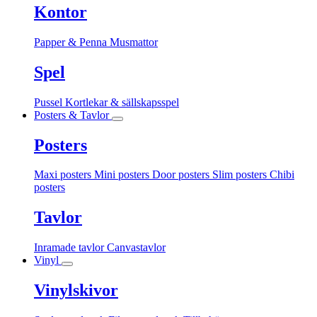
Kontor
Papper & Penna
Musmattor
Spel
Pussel
Kortlekar & sällskapsspel
Posters & Tavlor
Posters
Maxi posters
Mini posters
Door posters
Slim posters
Chibi
posters
Tavlor
Inramade tavlor
Canvastavlor
Vinyl
Vinylskivor