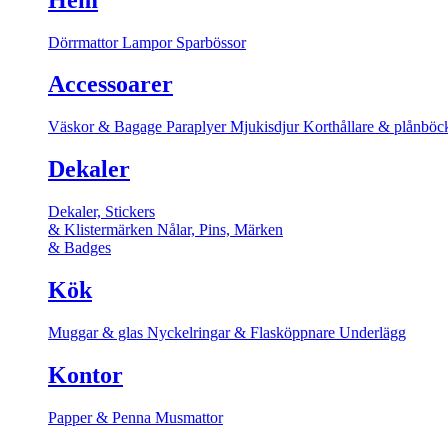
Dörrmattor
Lampor
Sparbössor
Accessoarer
Väskor & Bagage
Paraplyer
Mjukisdjur
Korthållare & plånböc
Dekaler
Dekaler, Stickers
& Klistermärken
Nålar, Pins, Märken
& Badges
Kök
Muggar & glas
Nyckelringar & Flasköppnare
Underlägg
Kontor
Papper & Penna
Musmattor