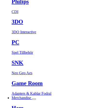
Philips
CDI
3DO
3DO Interactive
PC
Spel
Tillbehör
SNK
Neo Geo Aes
Game Room
Adapters & Kablar
Fodral
Merchandise
Hem