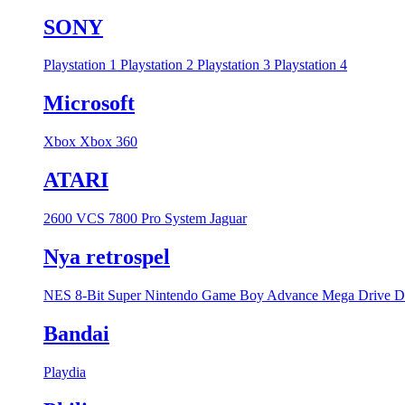
SONY
Playstation 1
Playstation 2
Playstation 3
Playstation 4
Microsoft
Xbox
Xbox 360
ATARI
2600 VCS
7800 Pro System
Jaguar
Nya retrospel
NES 8-Bit
Super Nintendo
Game Boy Advance
Mega Drive
D
Bandai
Playdia