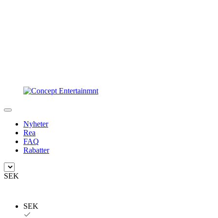
Nyheter
Rea
FAQ
Rabatter
SEK
SEK