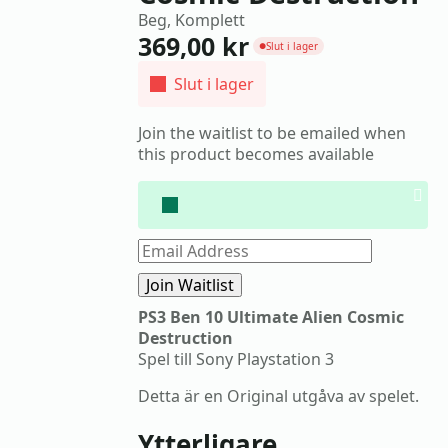
Beg, Komplett
369,00
kr
Slut i lager
●
Slut i lager
Join the waitlist to be emailed when
this product becomes available
Dis
noti
Enter
your
email
Join Waitlist
address
to
PS3 Ben 10 Ultimate Alien Cosmic
join
Destruction
the
waitlist
Spel till Sony Playstation 3
for
this
Detta är en Original utgåva av spelet.
product
Ytterligare