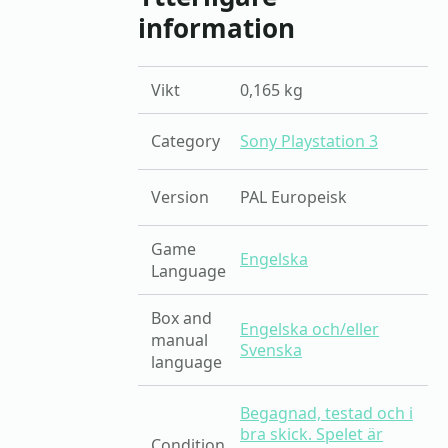
information
Vikt
0,165 kg
Category
Sony Playstation 3
Version
PAL Europeisk
Game
Engelska
Language
Box and
Engelska och/eller
manual
Svenska
language
Begagnad, testad och i
bra skick. Spelet är
Condition