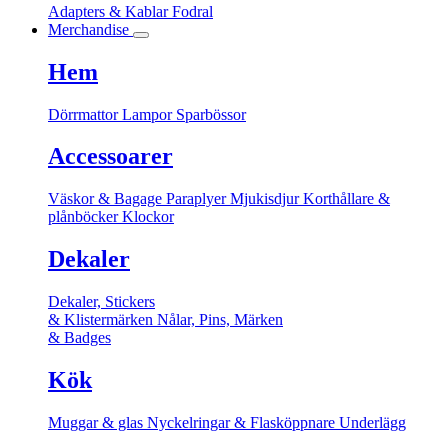
Adapters & Kablar
Fodral
Merchandise
Hem
Dörrmattor
Lampor
Sparbössor
Accessoarer
Väskor & Bagage
Paraplyer
Mjukisdjur
Korthållare &
plånböcker
Klockor
Dekaler
Dekaler, Stickers
& Klistermärken
Nålar, Pins, Märken
& Badges
Kök
Muggar & glas
Nyckelringar & Flasköppnare
Underlägg