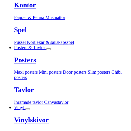
Kontor
Papper & Penna
Musmattor
Spel
Pussel
Kortlekar & sällskapsspel
Posters & Tavlor
Posters
Maxi posters
Mini posters
Door posters
Slim posters
Chibi
posters
Tavlor
Inramade tavlor
Canvastavlor
Vinyl
Vinylskivor