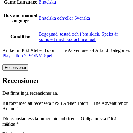
Game Language
Engelska
Box and manual
Engelska och/eller Svenska
language
Begagnad, testad och i bra skick. Spelet är
Condition
komplett med box och manual.
Artikelnr:
PS3 Atelier Totori - The Adventurer of Arland
Kategorier:
Playstation 3
,
SONY
,
Spel
Recensioner
Recensioner
Det finns inga recensioner än.
Bli först med att recensera ”PS3 Atelier Totori – The Adventurer of
Arland”
Din e-postadress kommer inte publiceras.
Obligatoriska fält är
märkta
*