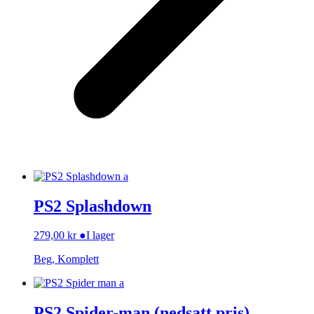
PS2 Splashdown
279,00
kr
●
I lager
Beg, Komplett
PS2 Spider-man (nedsatt pris)