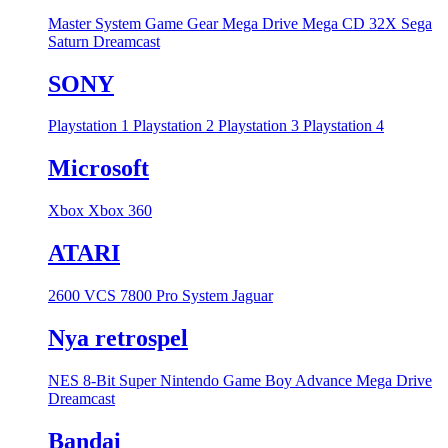
Master System
Game Gear
Mega Drive
Mega CD
32X
Sega
Saturn
Dreamcast
SONY
Playstation 1
Playstation 2
Playstation 3
Playstation 4
Microsoft
Xbox
Xbox 360
ATARI
2600 VCS
7800 Pro System
Jaguar
Nya retrospel
NES 8-Bit
Super Nintendo
Game Boy Advance
Mega Drive
Dreamcast
Bandai