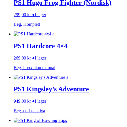
PS1 Hugo Frog Fighter (Nordisk)
299,00
kr
●
I lager
Beg, Komplett
PS1 Hardcore 4×4
269,00
kr
●
I lager
Beg, i box utan manual
PS1 Kingsley’s Adventure
949,00
kr
●
I lager
Beg, endast skiva