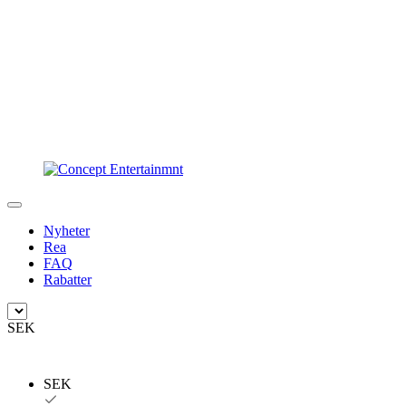
Nyheter
Rea
FAQ
Rabatter
SEK
SEK