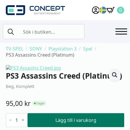
0
Search
for:
TV-SPEL
SONY
Playstation 3
Spel
PS3 Assassins Creed (Platinum)
PS3 Assassins Creed (Platinum)
Beg, Komplett
95,00
kr
I lager
●
PS3
Assassins
Lägg till i varukorg
Creed
(Platinum)