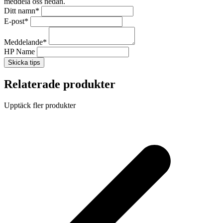
meddela oss nedan.
Ditt namn
*
E-post
*
Meddelande
*
HP Name
Skicka tips
Relaterade produkter
Upptäck fler produkter