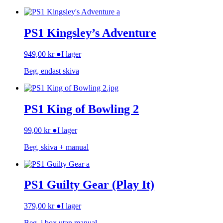
PS1 Kingsley’s Adventure
949,00
kr
●
I lager
Beg, endast skiva
PS1 King of Bowling 2
99,00
kr
●
I lager
Beg, skiva + manual
PS1 Guilty Gear (Play It)
379,00
kr
●
I lager
Beg, i box utan manual