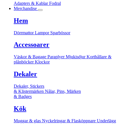
Adapters & Kablar
Fodral
Merchandise
Hem
Dörrmattor
Lampor
Sparbössor
Accessoarer
Väskor & Bagage
Paraplyer
Mjukisdjur
Korthållare &
plånböcker
Klockor
Dekaler
Dekaler, Stickers
& Klistermärken
Nålar, Pins, Märken
& Badges
Kök
Muggar & glas
Nyckelringar & Flasköppnare
Underlägg