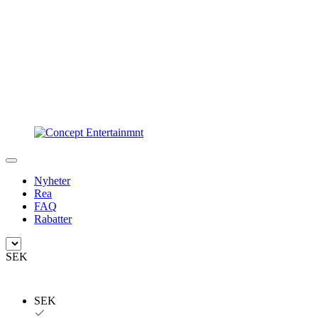
Nyheter
Rea
FAQ
Rabatter
SEK
SEK