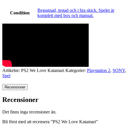
Begagnad, testad och i bra skick. Spelet är
Condition
komplett med box och manual.
Artikelnr:
PS2 We Love Katamari
Kategorier:
Playstation 2
,
SONY
,
Spel
Recensioner
Recensioner
Det finns inga recensioner än.
Bli först med att recensera ”PS2 We Love Katamari”