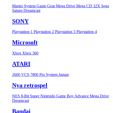
Master System
Game Gear
Mega Drive
Mega CD
32X
Sega
Saturn
Dreamcast
SONY
Playstation 1
Playstation 2
Playstation 3
Playstation 4
Microsoft
Xbox
Xbox 360
ATARI
2600 VCS
7800 Pro System
Jaguar
Nya retrospel
NES 8-Bit
Super Nintendo
Game Boy Advance
Mega Drive
Dreamcast
Bandai