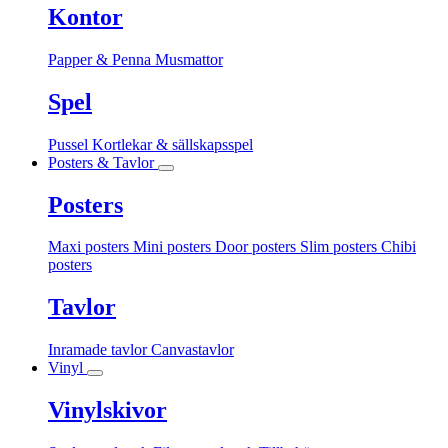
Kontor
Papper & Penna
Musmattor
Spel
Pussel
Kortlekar & sällskapsspel
Posters & Tavlor
Posters
Maxi posters
Mini posters
Door posters
Slim posters
Chibi
posters
Tavlor
Inramade tavlor
Canvastavlor
Vinyl
Vinylskivor