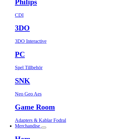
Philips
CDI
3DO
3DO Interactive
PC
Spel
Tillbehör
SNK
Neo Geo Aes
Game Room
Adapters & Kablar
Fodral
Merchandise
Hem