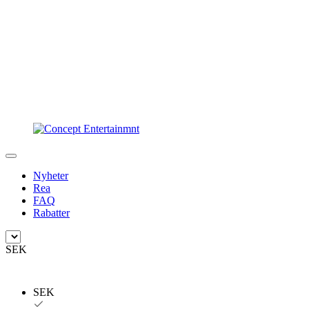
Nyheter
Rea
FAQ
Rabatter
SEK
SEK