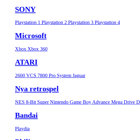
SONY
Playstation 1
Playstation 2
Playstation 3
Playstation 4
Microsoft
Xbox
Xbox 360
ATARI
2600 VCS
7800 Pro System
Jaguar
Nya retrospel
NES 8-Bit
Super Nintendo
Game Boy Advance
Mega Drive
D
Bandai
Playdia