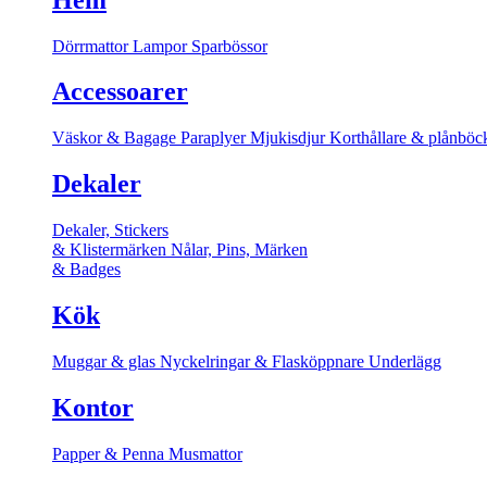
Dörrmattor
Lampor
Sparbössor
Accessoarer
Väskor & Bagage
Paraplyer
Mjukisdjur
Korthållare & plånböc
Dekaler
Dekaler, Stickers
& Klistermärken
Nålar, Pins, Märken
& Badges
Kök
Muggar & glas
Nyckelringar & Flasköppnare
Underlägg
Kontor
Papper & Penna
Musmattor