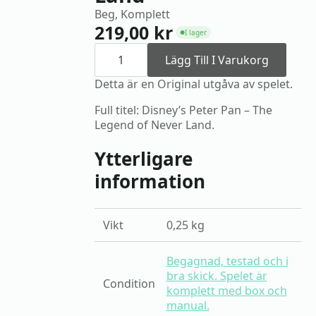
Beg, Komplett
219,00
kr
I lager
●
PS2
Peter
Lägg Till I Varukorg
Pan
-
Detta är en Original utgåva av spelet.
The
Legend
Full titel: Disney’s Peter Pan – The
of
Legend of Never Land.
Never
Land
mängd
Ytterligare
information
Vikt
0,25 kg
Begagnad, testad och i
bra skick. Spelet är
Condition
komplett med box och
manual.