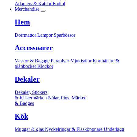
Adapters & Kablar
Fodral
Merchandise
Hem
Dörrmattor
Lampor
Sparbössor
Accessoarer
Väskor & Bagage
Paraplyer
Mjukisdjur
Korthållare &
plånböcker
Klockor
Dekaler
Dekaler, Stickers
& Klistermärken
Nålar, Pins, Märken
& Badges
Kök
Muggar & glas
Nyckelringar & Flasköppnare
Underlägg