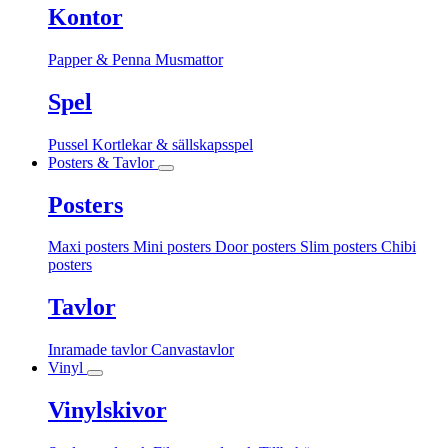
Kontor
Papper & Penna
Musmattor
Spel
Pussel
Kortlekar & sällskapsspel
Posters & Tavlor
Posters
Maxi posters
Mini posters
Door posters
Slim posters
Chibi
posters
Tavlor
Inramade tavlor
Canvastavlor
Vinyl
Vinylskivor