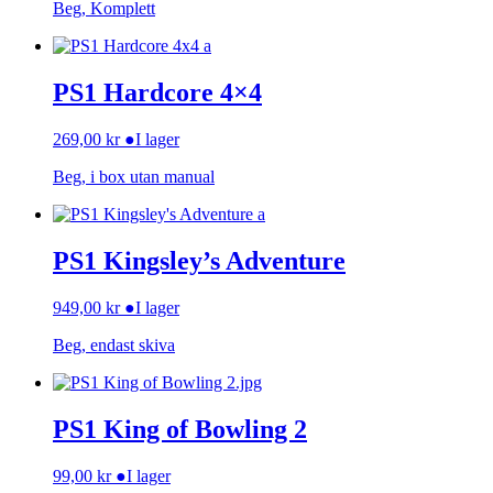
Beg, Komplett
PS1 Hardcore 4×4
269,00
kr
●
I lager
Beg, i box utan manual
PS1 Kingsley’s Adventure
949,00
kr
●
I lager
Beg, endast skiva
PS1 King of Bowling 2
99,00
kr
●
I lager