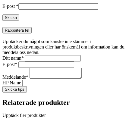
E-post
*
Rapportera fel
Upptäcker du något som kanske inte stämmer i
produktbeskrivningen eller har önskemål om information kan du
meddela oss nedan.
Ditt namn
*
E-post
*
Meddelande
*
HP Name
Skicka tips
Relaterade produkter
Upptäck fler produkter