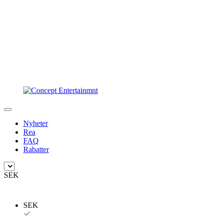
Nyheter
Rea
FAQ
Rabatter
SEK
SEK