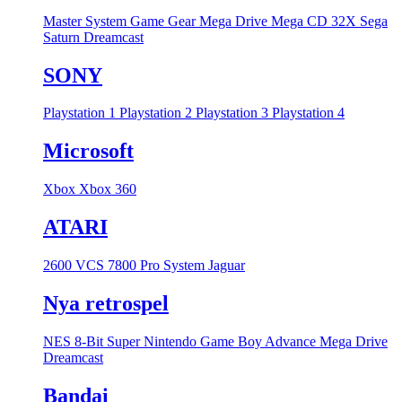
Master System
Game Gear
Mega Drive
Mega CD
32X
Sega
Saturn
Dreamcast
SONY
Playstation 1
Playstation 2
Playstation 3
Playstation 4
Microsoft
Xbox
Xbox 360
ATARI
2600 VCS
7800 Pro System
Jaguar
Nya retrospel
NES 8-Bit
Super Nintendo
Game Boy Advance
Mega Drive
Dreamcast
Bandai