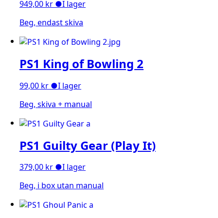
949,00
kr
●
I lager
Beg, endast skiva
PS1 King of Bowling 2
99,00
kr
●
I lager
Beg, skiva + manual
PS1 Guilty Gear (Play It)
379,00
kr
●
I lager
Beg, i box utan manual