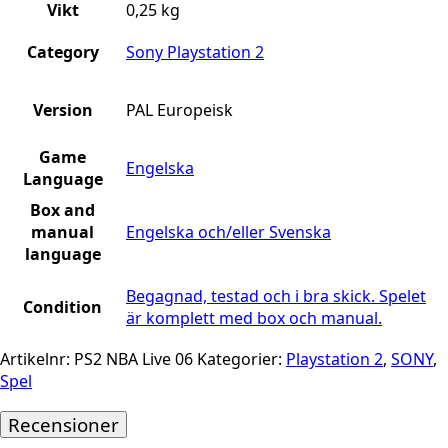
Vikt
0,25 kg
Category
Sony Playstation 2
Version
PAL Europeisk
Game
Engelska
Language
Box and
manual
Engelska och/eller Svenska
language
Begagnad, testad och i bra skick. Spelet
Condition
är komplett med box och manual.
Artikelnr:
PS2 NBA Live 06
Kategorier:
Playstation 2
,
SONY
,
Spel
Recensioner