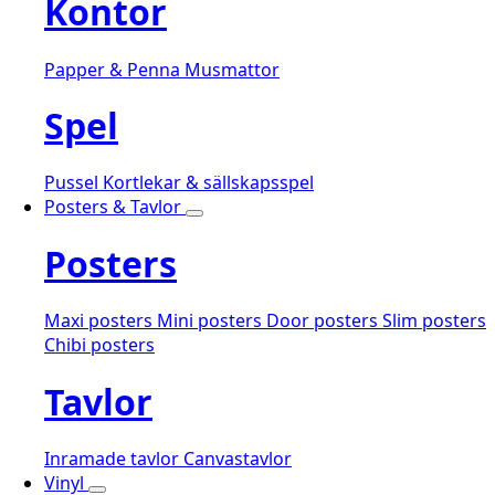
Kontor
Papper & Penna
Musmattor
Spel
Pussel
Kortlekar & sällskapsspel
Posters & Tavlor
Posters
Maxi posters
Mini posters
Door posters
Slim posters
Chibi posters
Tavlor
Inramade tavlor
Canvastavlor
Vinyl