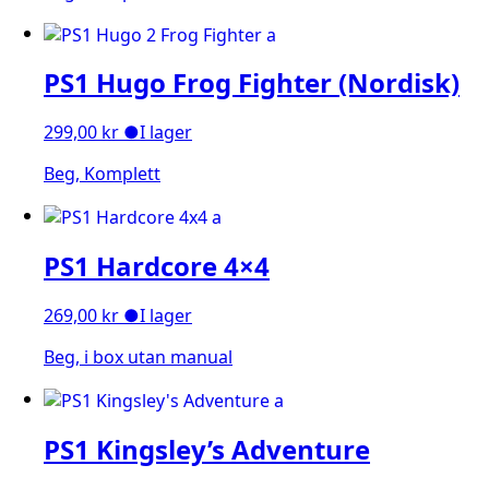
PS1 Hugo Frog Fighter (Nordisk)
299,00
kr
●
I lager
Beg, Komplett
PS1 Hardcore 4×4
269,00
kr
●
I lager
Beg, i box utan manual
PS1 Kingsley’s Adventure