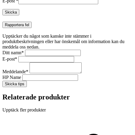
E-post
*
Rapportera fel
Upptäcker du något som kanske inte stämmer i
produktbeskrivningen eller har önskemål om information kan du
meddela oss nedan.
Ditt namn
*
E-post
*
Meddelande
*
HP Name
Skicka tips
Relaterade produkter
Upptäck fler produkter