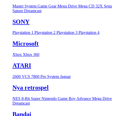
Master System
Game Gear
Mega Drive
Mega CD
32X
Sega
Saturn
Dreamcast
SONY
Playstation 1
Playstation 2
Playstation 3
Playstation 4
Microsoft
Xbox
Xbox 360
ATARI
2600 VCS
7800 Pro System
Jaguar
Nya retrospel
NES 8-Bit
Super Nintendo
Game Boy Advance
Mega Drive
Dreamcast
Bandai