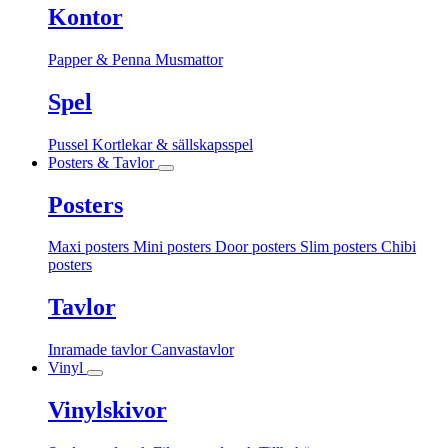
Kontor
Papper & Penna
Musmattor
Spel
Pussel
Kortlekar & sällskapsspel
Posters & Tavlor
Posters
Maxi posters
Mini posters
Door posters
Slim posters
Chibi
posters
Tavlor
Inramade tavlor
Canvastavlor
Vinyl
Vinylskivor