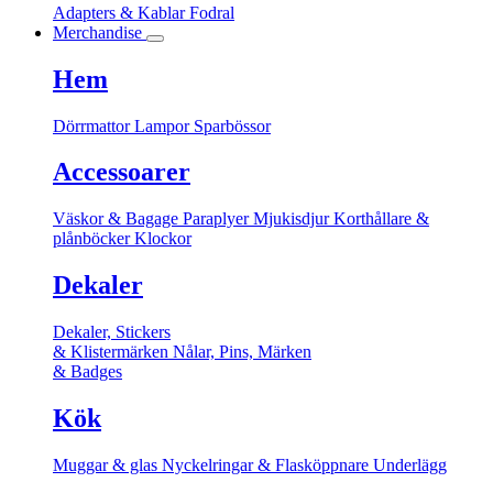
Adapters & Kablar
Fodral
Merchandise
Hem
Dörrmattor
Lampor
Sparbössor
Accessoarer
Väskor & Bagage
Paraplyer
Mjukisdjur
Korthållare &
plånböcker
Klockor
Dekaler
Dekaler, Stickers
& Klistermärken
Nålar, Pins, Märken
& Badges
Kök
Muggar & glas
Nyckelringar & Flasköppnare
Underlägg