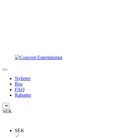
Nyheter
Rea
FAQ
Rabatter
SEK
SEK