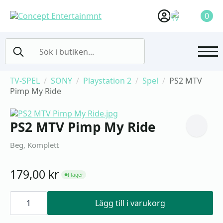
0
Search
for:
TV-SPEL
SONY
Playstation 2
Spel
PS2 MTV
Pimp My Ride
PS2 MTV Pimp My Ride
Beg, Komplett
179,00
kr
I lager
●
PS2
MTV
Lägg till i varukorg
Pimp
My