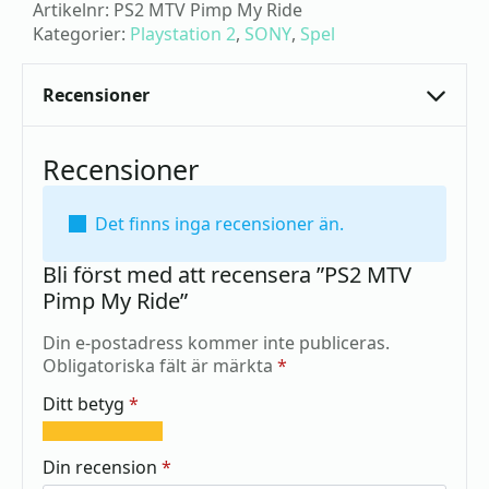
Artikelnr:
PS2 MTV Pimp My Ride
Kategorier:
Playstation 2
,
SONY
,
Spel
Recensioner
Recensioner
Det finns inga recensioner än.
Bli först med att recensera ”PS2 MTV
Pimp My Ride”
Din e-postadress kommer inte publiceras.
Obligatoriska fält är märkta
*
Ditt betyg
*
1
2
3
4
5
av
av
av
av
av
Din recension
*
5
5
5
5
5