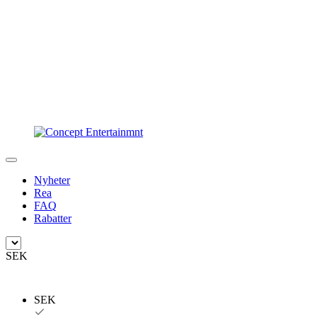
Nyheter
Rea
FAQ
Rabatter
SEK
SEK