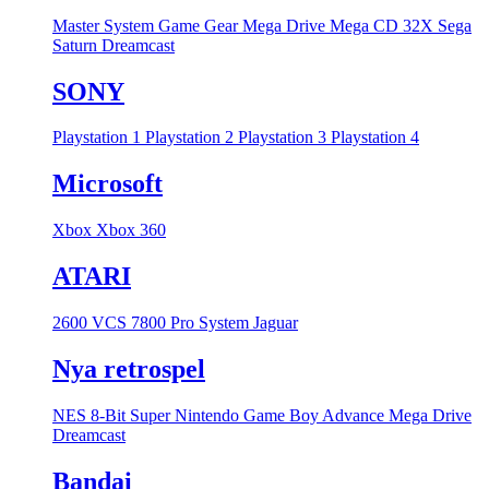
Master System
Game Gear
Mega Drive
Mega CD
32X
Sega
Saturn
Dreamcast
SONY
Playstation 1
Playstation 2
Playstation 3
Playstation 4
Microsoft
Xbox
Xbox 360
ATARI
2600 VCS
7800 Pro System
Jaguar
Nya retrospel
NES 8-Bit
Super Nintendo
Game Boy Advance
Mega Drive
Dreamcast
Bandai