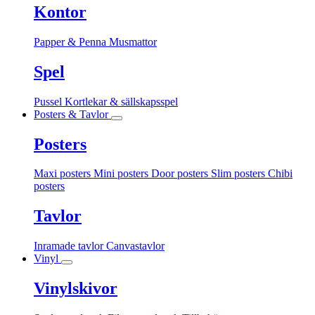
Kontor
Papper & Penna
Musmattor
Spel
Pussel
Kortlekar & sällskapsspel
Posters & Tavlor
Posters
Maxi posters
Mini posters
Door posters
Slim posters
Chibi
posters
Tavlor
Inramade tavlor
Canvastavlor
Vinyl
Vinylskivor