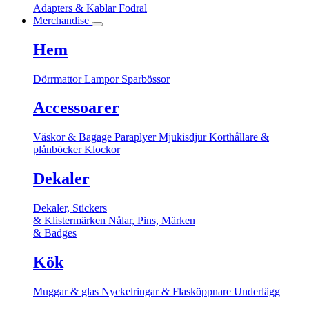
Adapters & Kablar
Fodral
Merchandise
Hem
Dörrmattor
Lampor
Sparbössor
Accessoarer
Väskor & Bagage
Paraplyer
Mjukisdjur
Korthållare &
plånböcker
Klockor
Dekaler
Dekaler, Stickers
& Klistermärken
Nålar, Pins, Märken
& Badges
Kök
Muggar & glas
Nyckelringar & Flasköppnare
Underlägg