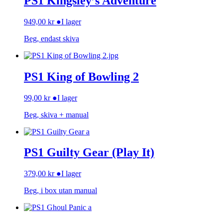
PS1 Kingsley’s Adventure
949,00
kr
●
I lager
Beg, endast skiva
PS1 King of Bowling 2
99,00
kr
●
I lager
Beg, skiva + manual
PS1 Guilty Gear (Play It)
379,00
kr
●
I lager
Beg, i box utan manual