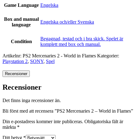
Game Language
Engelska
Box and manual
Engelska och/eller Svenska
language
Begagnad, testad och i bra skick. Spelet är
Condition
komplett med box och manual.
Artikelnr:
PS2 Mercenaries 2 - World in Flames
Kategorier:
Playstation 2
,
SONY
,
Spel
Recensioner
Recensioner
Det finns inga recensioner än.
Bli först med att recensera ”PS2 Mercenaries 2 – World in Flames”
Din e-postadress kommer inte publiceras.
Obligatoriska fält är
märkta
*
Ditt betyg
*