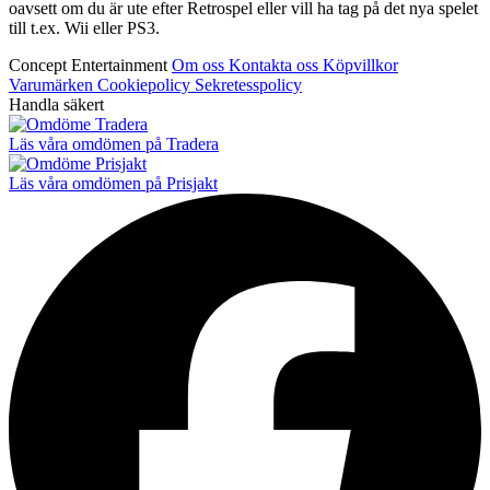
oavsett om du är ute efter Retrospel eller vill ha tag på det nya spelet
till t.ex. Wii eller PS3.
Concept Entertainment
Om oss
Kontakta oss
Köpvillkor
Varumärken
Cookiepolicy
Sekretesspolicy
Handla säkert
Läs våra omdömen på Tradera
Läs våra omdömen på Prisjakt