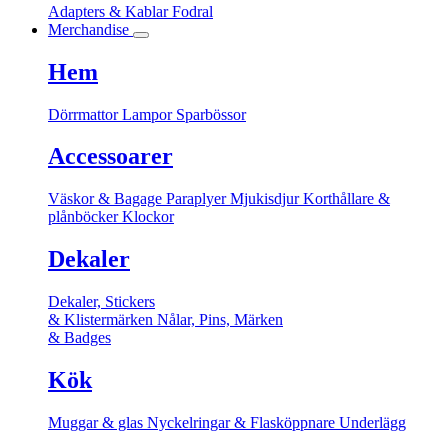
Adapters & Kablar
Fodral
Merchandise
Hem
Dörrmattor
Lampor
Sparbössor
Accessoarer
Väskor & Bagage
Paraplyer
Mjukisdjur
Korthållare &
plånböcker
Klockor
Dekaler
Dekaler, Stickers
& Klistermärken
Nålar, Pins, Märken
& Badges
Kök
Muggar & glas
Nyckelringar & Flasköppnare
Underlägg