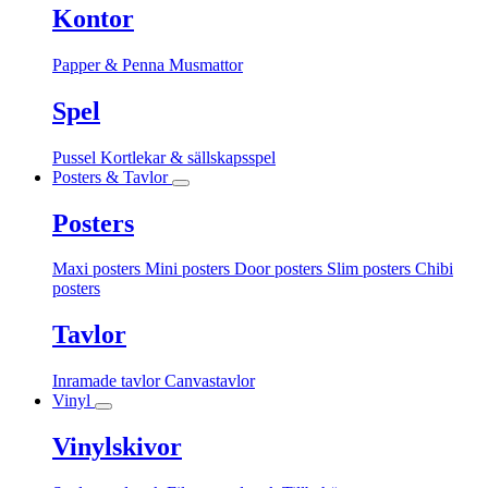
Kontor
Papper & Penna
Musmattor
Spel
Pussel
Kortlekar & sällskapsspel
Posters & Tavlor
Posters
Maxi posters
Mini posters
Door posters
Slim posters
Chibi
posters
Tavlor
Inramade tavlor
Canvastavlor
Vinyl
Vinylskivor