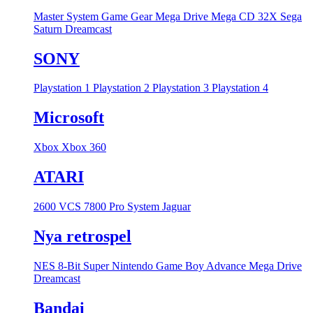
Master System
Game Gear
Mega Drive
Mega CD
32X
Sega
Saturn
Dreamcast
SONY
Playstation 1
Playstation 2
Playstation 3
Playstation 4
Microsoft
Xbox
Xbox 360
ATARI
2600 VCS
7800 Pro System
Jaguar
Nya retrospel
NES 8-Bit
Super Nintendo
Game Boy Advance
Mega Drive
Dreamcast
Bandai