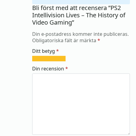
Bli först med att recensera ”PS2
Intellivision Lives – The History of
Video Gaming”
Din e-postadress kommer inte publiceras.
Obligatoriska fält är märkta
*
Ditt betyg
*
1
2
3
4
5
av
av
av
av
av
Din recension
*
5
5
5
5
5
stjärnor
stjärnor
stjärnor
stjärnor
stjärnor