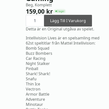
Beg, Komplett
159,00
kr
I lager
●
PS2
Intellivision
Lägg Till I Varukorg
Lives
-
Detta är en Original utgåva av spelet.
The
History
Intellivision Lives är en spelsamling med
of
62st speltitlar från Mattel Intellivision:
Video
Gaming
Bomb Squad
mängd
Buzz Bombers
Car Racing
Night Stalker
Pinball
Shark! Shark!
Snafu
Thin Ice
Vectron
Armor Battle
Adventure
Minotaur