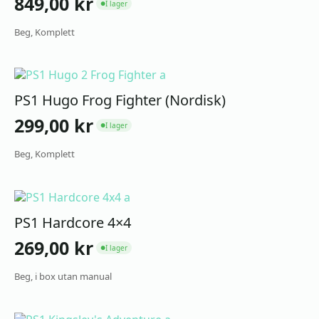
849,00
kr
I lager
●
Beg, Komplett
PS1 Hugo Frog Fighter (Nordisk)
299,00
kr
I lager
●
Beg, Komplett
PS1 Hardcore 4×4
269,00
kr
I lager
●
Beg, i box utan manual