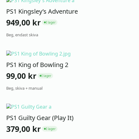
PS1 Kingsley’s Adventure
949,00
kr
I lager
●
Beg, endast skiva
PS1 King of Bowling 2
99,00
kr
I lager
●
Beg, skiva + manual
PS1 Guilty Gear (Play It)
379,00
kr
I lager
●