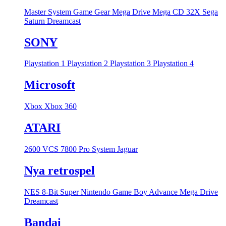
Master System
Game Gear
Mega Drive
Mega CD
32X
Sega
Saturn
Dreamcast
SONY
Playstation 1
Playstation 2
Playstation 3
Playstation 4
Microsoft
Xbox
Xbox 360
ATARI
2600 VCS
7800 Pro System
Jaguar
Nya retrospel
NES 8-Bit
Super Nintendo
Game Boy Advance
Mega Drive
Dreamcast
Bandai