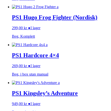
PS1 Hugo Frog Fighter (Nordisk)
299,00
kr
●
I lager
Beg, Komplett
PS1 Hardcore 4×4
269,00
kr
●
I lager
Beg, i box utan manual
PS1 Kingsley’s Adventure
949,00
kr
●
I lager