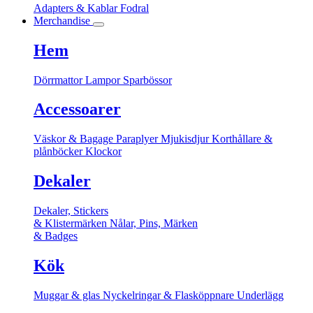
Adapters & Kablar
Fodral
Merchandise
Hem
Dörrmattor
Lampor
Sparbössor
Accessoarer
Väskor & Bagage
Paraplyer
Mjukisdjur
Korthållare &
plånböcker
Klockor
Dekaler
Dekaler, Stickers
& Klistermärken
Nålar, Pins, Märken
& Badges
Kök
Muggar & glas
Nyckelringar & Flasköppnare
Underlägg