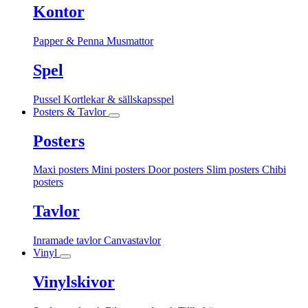
Kontor
Papper & Penna
Musmattor
Spel
Pussel
Kortlekar & sällskapsspel
Posters & Tavlor
Posters
Maxi posters
Mini posters
Door posters
Slim posters
Chibi
posters
Tavlor
Inramade tavlor
Canvastavlor
Vinyl
Vinylskivor