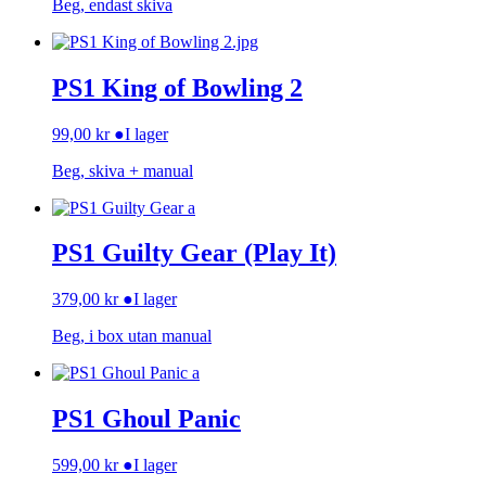
Beg, endast skiva
PS1 King of Bowling 2
99,00
kr
●
I lager
Beg, skiva + manual
PS1 Guilty Gear (Play It)
379,00
kr
●
I lager
Beg, i box utan manual
PS1 Ghoul Panic
599,00
kr
●
I lager