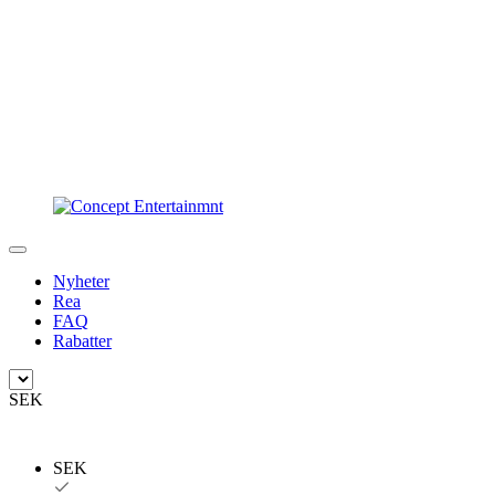
Nyheter
Rea
FAQ
Rabatter
SEK
SEK