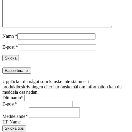
Namn
*
E-post
*
Rapportera fel
Upptäcker du något som kanske inte stämmer i
produktbeskrivningen eller har önskemål om information kan du
meddela oss nedan.
Ditt namn
*
E-post
*
Meddelande
*
HP Name
Skicka tips