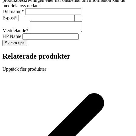
produktbeskrivningen eller har önskemål om information kan du
meddela oss nedan.
Ditt namn
*
E-post
*
Meddelande
*
HP Name
Skicka tips
Relaterade produkter
Upptäck fler produkter