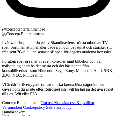
@conceptentertainment.se
I vår webshop hittar du ett av Skandinaviens största utbud av TV-
spel. Sortimentet innehåller både nytt och begagnat och sträcker sig
från sent 70-tal till de senaste släppen för dagens moderna konsoler.
Förutom spel så säljer vi även konsoler samt tillbehör och vår
målsättning är att ha det mesta och det bästa inne från
konsoltillverkare som Nintendo, Sega, Sony, Microsoft, Atari, SNK,
3DO, NEC, Philips m.fl.
Vi är därför övertygade om att du ska kunna hitta något intressant
oavsett om du är ute efter Retrospel eller vill ha tag på det nya spelet
till t.ex. Wii eller PS3.
Concept Entertainment
Om oss
Kontakta oss
Köpvillkor
Varumärken
Cookiepolicy
Sekretesspolicy
Handla säkert