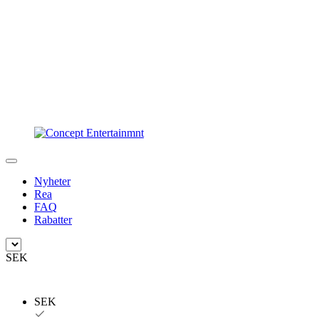
Nyheter
Rea
FAQ
Rabatter
SEK
SEK