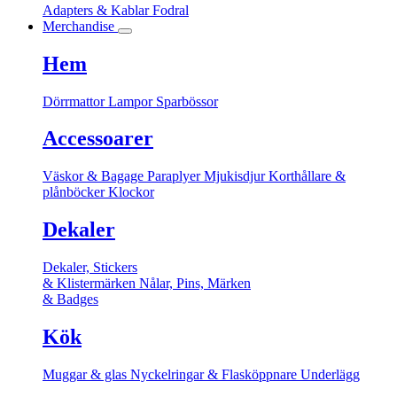
Adapters & Kablar
Fodral
Merchandise
Hem
Dörrmattor
Lampor
Sparbössor
Accessoarer
Väskor & Bagage
Paraplyer
Mjukisdjur
Korthållare &
plånböcker
Klockor
Dekaler
Dekaler, Stickers
& Klistermärken
Nålar, Pins, Märken
& Badges
Kök
Muggar & glas
Nyckelringar & Flasköppnare
Underlägg