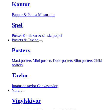
Kontor
Papper & Penna
Musmattor
Spel
Pussel
Kortlekar & sällskapsspel
Posters & Tavlor
Posters
Maxi posters
Mini posters
Door posters
Slim posters
Chibi
posters
Tavlor
Inramade tavlor
Canvastavlor
Vinyl
Vinylskivor