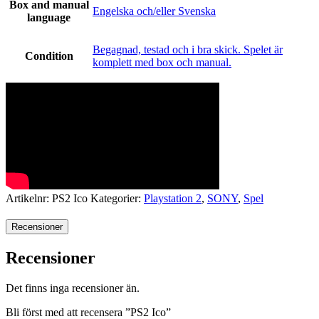
Box and manual
Engelska och/eller Svenska
language
Begagnad, testad och i bra skick. Spelet är
Condition
komplett med box och manual.
Artikelnr:
PS2 Ico
Kategorier:
Playstation 2
,
SONY
,
Spel
Recensioner
Recensioner
Det finns inga recensioner än.
Bli först med att recensera ”PS2 Ico”