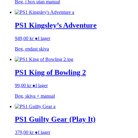
Beg, i box utan manual
PS1 Kingsley’s Adventure
949,00
kr
●
I lager
Beg, endast skiva
PS1 King of Bowling 2
99,00
kr
●
I lager
Beg, skiva + manual
PS1 Guilty Gear (Play It)
379,00
kr
●
I lager