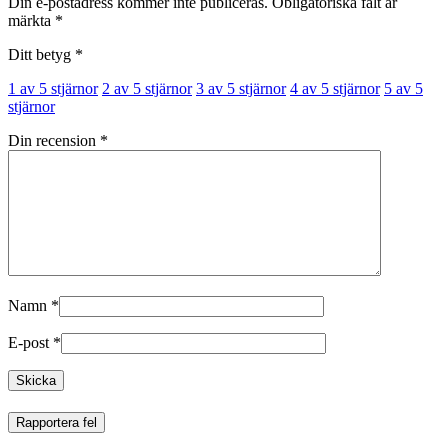
Din e-postadress kommer inte publiceras.
Obligatoriska fält är
märkta
*
Ditt betyg
*
1 av 5 stjärnor
2 av 5 stjärnor
3 av 5 stjärnor
4 av 5 stjärnor
5 av 5
stjärnor
Din recension
*
Namn
*
E-post
*
Rapportera fel