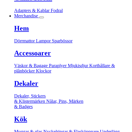
Adapters & Kablar
Fodral
Merchandise
Hem
Dörrmattor
Lampor
Sparbössor
Accessoarer
Väskor & Bagage
Paraplyer
Mjukisdjur
Korthållare &
plånböcker
Klockor
Dekaler
Dekaler, Stickers
& Klistermärken
Nålar, Pins, Märken
& Badges
Kök
Muggar & glas
Nyckelringar & Flasköppnare
Underlägg