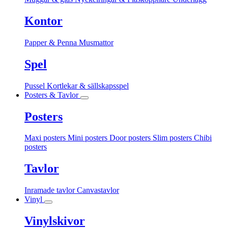
Kontor
Papper & Penna
Musmattor
Spel
Pussel
Kortlekar & sällskapsspel
Posters & Tavlor
Posters
Maxi posters
Mini posters
Door posters
Slim posters
Chibi
posters
Tavlor
Inramade tavlor
Canvastavlor
Vinyl
Vinylskivor