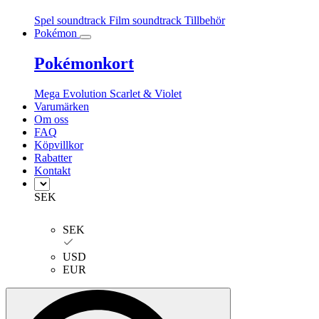
Spel soundtrack
Film soundtrack
Tillbehör
Pokémon
Pokémonkort
Mega Evolution
Scarlet & Violet
Varumärken
Om oss
FAQ
Köpvillkor
Rabatter
Kontakt
SEK
SEK
USD
EUR