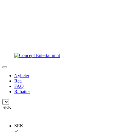
Nyheter
Rea
FAQ
Rabatter
SEK
SEK