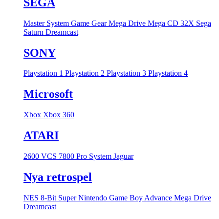
SEGA
Master System
Game Gear
Mega Drive
Mega CD
32X
Sega
Saturn
Dreamcast
SONY
Playstation 1
Playstation 2
Playstation 3
Playstation 4
Microsoft
Xbox
Xbox 360
ATARI
2600 VCS
7800 Pro System
Jaguar
Nya retrospel
NES 8-Bit
Super Nintendo
Game Boy Advance
Mega Drive
Dreamcast