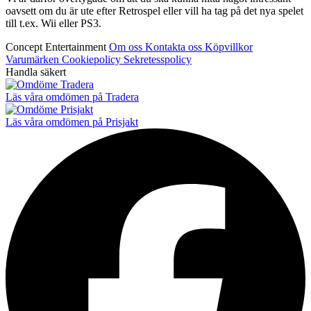
oavsett om du är ute efter Retrospel eller vill ha tag på det nya spelet
till t.ex. Wii eller PS3.
Concept Entertainment
Om oss
Kontakta oss
Köpvillkor
Varumärken
Cookiepolicy
Sekretesspolicy
Handla säkert
Läs våra omdömen på Tradera
Läs våra omdömen på Prisjakt