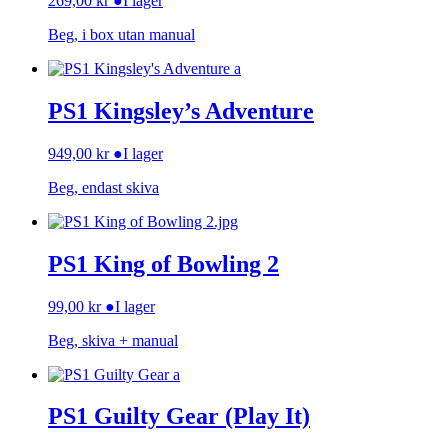
269,00
kr
●
I lager
Beg, i box utan manual
PS1 Kingsley’s Adventure
949,00
kr
●
I lager
Beg, endast skiva
PS1 King of Bowling 2
99,00
kr
●
I lager
Beg, skiva + manual
PS1 Guilty Gear (Play It)