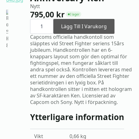
Nytt
795,00
kr
I lager
●
PS2
Handkontroll
Lägg Till I Varukorg
Street
Fighter
Capcoms officiella handkontoll som
15th
släpptes vid Street Fighter seriens 15års
Anniversary
jubileum. Handkontrollen har en 6-
Ken
mängd
knappars layout som gör den optimal för
fightingspel, men fungerar såklart till
andra spel också. Kontrollen levereras med
ett nummer av den officiella Street Fighter
serietidningen i en lyxig box. På
handkontrollen sitter i mitten ett hologram
av SF-karaktären Ken. Licensierad av
Capcom och Sony. Nytt i förpackning.
Ytterligare information
Vikt
0,66 kg