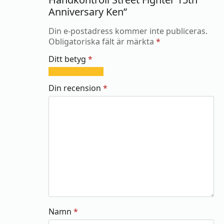
Anniversary Ken”
Din e-postadress kommer inte publiceras.
Obligatoriska fält är märkta
*
Ditt betyg
*
1
2
3
4
5
av
av
av
av
av
Din recension
*
5
5
5
5
5
stjärnor
stjärnor
stjärnor
stjärnor
stjärnor
Namn
*