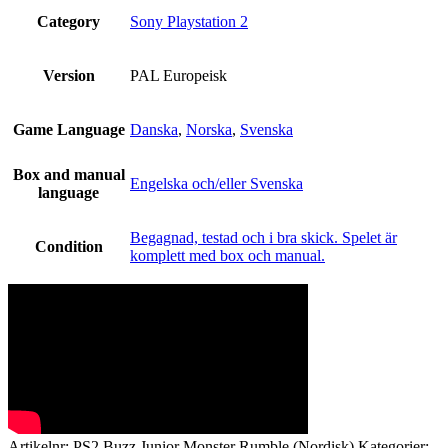
Category
Sony Playstation 2
Version
PAL Europeisk
Game Language
Danska
,
Norska
,
Svenska
Box and manual
Engelska och/eller Svenska
language
Begagnad, testad och i bra skick. Spelet är
Condition
komplett med box och manual.
Artikelnr:
PS2 Buzz Junior Monster Rumble (Nordisk)
Kategorier: