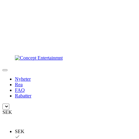
Nyheter
Rea
FAQ
Rabatter
SEK
SEK