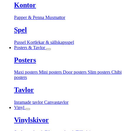
Kontor
Papper & Penna
Musmattor
Spel
Pussel
Kortlekar & sällskapsspel
Posters & Tavlor
Posters
Maxi posters
Mini posters
Door posters
Slim posters
Chibi
posters
Tavlor
Inramade tavlor
Canvastavlor
Vinyl
Vinylskivor