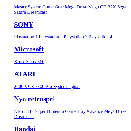
Master System
Game Gear
Mega Drive
Mega CD
32X
Sega
Saturn
Dreamcast
SONY
Playstation 1
Playstation 2
Playstation 3
Playstation 4
Microsoft
Xbox
Xbox 360
ATARI
2600 VCS
7800 Pro System
Jaguar
Nya retrospel
NES 8-Bit
Super Nintendo
Game Boy Advance
Mega Drive
Dreamcast
Bandai