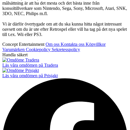
målsättning är att ha det mesta och det bästa inne från
konsoltillverkare som Nintendo, Sega, Sony, Microsoft, Atari, SNK,
3DO, NEC, Philips m.fl.
Vi är därför övertygade om att du ska kunna hitta något intressant
oavsett om du är ute efter Retrospel eller vill ha tag på det nya spelet
till t.ex. Wii eller PS3.
Concept Entertainment
Om oss
Kontakta oss
Köpvillkor
Varumärken
Cookiepolicy
Sekretesspolicy
Handla säkert
Läs våra omdömen på Tradera
Läs våra omdömen på Prisjakt