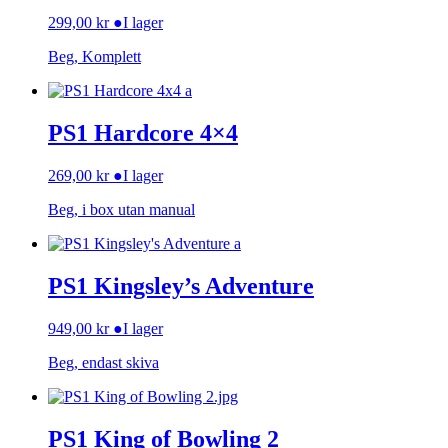
299,00
kr
●
I lager
Beg, Komplett
PS1 Hardcore 4×4
269,00
kr
●
I lager
Beg, i box utan manual
PS1 Kingsley’s Adventure
949,00
kr
●
I lager
Beg, endast skiva
PS1 King of Bowling 2