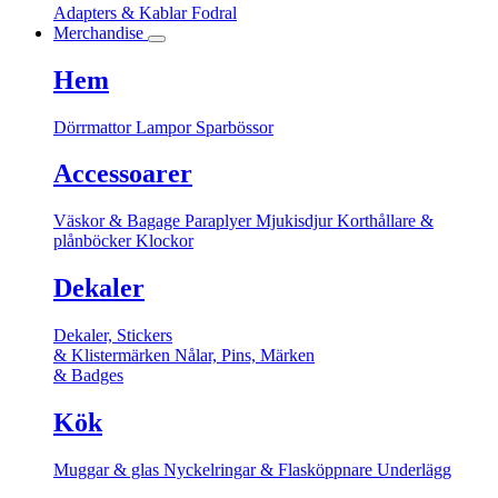
Adapters & Kablar
Fodral
Merchandise
Hem
Dörrmattor
Lampor
Sparbössor
Accessoarer
Väskor & Bagage
Paraplyer
Mjukisdjur
Korthållare &
plånböcker
Klockor
Dekaler
Dekaler, Stickers
& Klistermärken
Nålar, Pins, Märken
& Badges
Kök
Muggar & glas
Nyckelringar & Flasköppnare
Underlägg