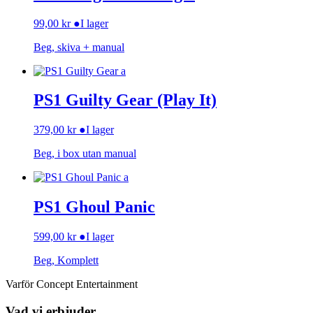
99,00
kr
●
I lager
Beg, skiva + manual
PS1 Guilty Gear (Play It)
379,00
kr
●
I lager
Beg, i box utan manual
PS1 Ghoul Panic
599,00
kr
●
I lager
Beg, Komplett
Varför Concept Entertainment
Vad vi erbjuder