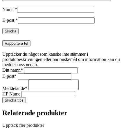
Namn
*
E-post
*
Rapportera fel
Upptäcker du något som kanske inte stämmer i
produktbeskrivningen eller har önskemål om information kan du
meddela oss nedan.
Ditt namn
*
E-post
*
Meddelande
*
HP Name
Skicka tips
Relaterade produkter
Upptäck fler produkter