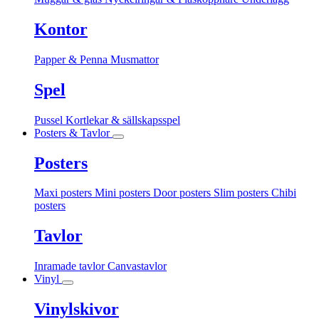
Kontor
Papper & Penna
Musmattor
Spel
Pussel
Kortlekar & sällskapsspel
Posters & Tavlor
Posters
Maxi posters
Mini posters
Door posters
Slim posters
Chibi
posters
Tavlor
Inramade tavlor
Canvastavlor
Vinyl
Vinylskivor