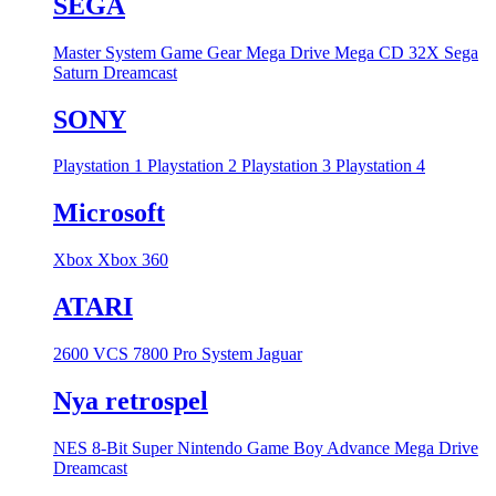
SEGA
Master System
Game Gear
Mega Drive
Mega CD
32X
Sega
Saturn
Dreamcast
SONY
Playstation 1
Playstation 2
Playstation 3
Playstation 4
Microsoft
Xbox
Xbox 360
ATARI
2600 VCS
7800 Pro System
Jaguar
Nya retrospel
NES 8-Bit
Super Nintendo
Game Boy Advance
Mega Drive
Dreamcast