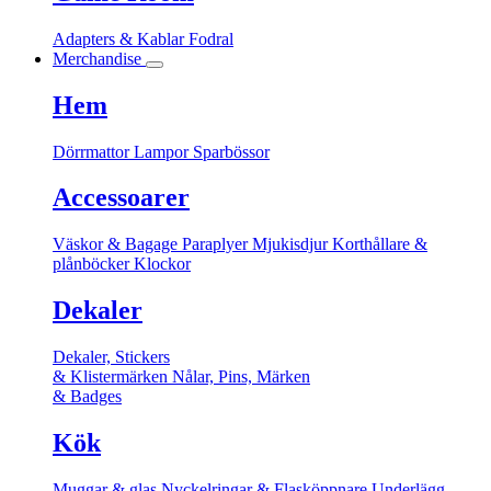
Adapters & Kablar
Fodral
Merchandise
Hem
Dörrmattor
Lampor
Sparbössor
Accessoarer
Väskor & Bagage
Paraplyer
Mjukisdjur
Korthållare &
plånböcker
Klockor
Dekaler
Dekaler, Stickers
& Klistermärken
Nålar, Pins, Märken
& Badges
Kök
Muggar & glas
Nyckelringar & Flasköppnare
Underlägg