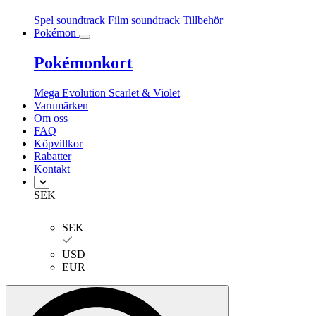
Spel soundtrack
Film soundtrack
Tillbehör
Pokémon
Pokémonkort
Mega Evolution
Scarlet & Violet
Varumärken
Om oss
FAQ
Köpvillkor
Rabatter
Kontakt
SEK
SEK
USD
EUR