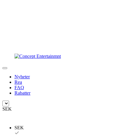
Nyheter
Rea
FAQ
Rabatter
SEK
SEK