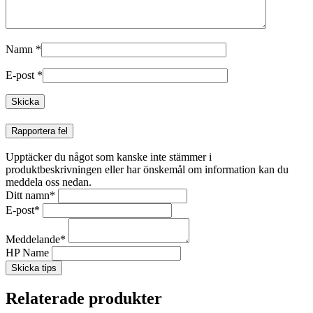
Namn
*
E-post
*
Rapportera fel
Upptäcker du något som kanske inte stämmer i
produktbeskrivningen eller har önskemål om information kan du
meddela oss nedan.
Ditt namn
*
E-post
*
Meddelande
*
HP Name
Skicka tips
Relaterade produkter