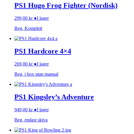
PS1 Hugo Frog Fighter (Nordisk)
299,00
kr
●
I lager
Beg, Komplett
PS1 Hardcore 4×4
269,00
kr
●
I lager
Beg, i box utan manual
PS1 Kingsley’s Adventure
949,00
kr
●
I lager
Beg, endast skiva