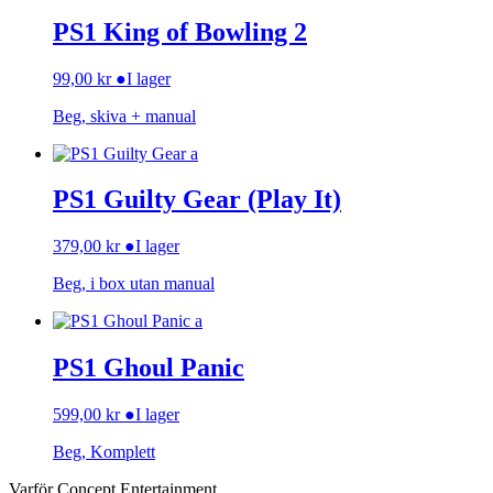
PS1 King of Bowling 2
99,00
kr
●
I lager
Beg, skiva + manual
PS1 Guilty Gear (Play It)
379,00
kr
●
I lager
Beg, i box utan manual
PS1 Ghoul Panic
599,00
kr
●
I lager
Beg, Komplett
Varför Concept Entertainment