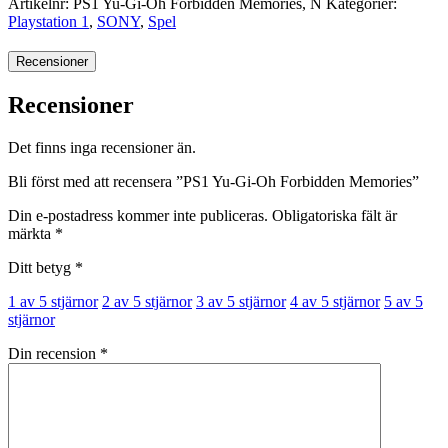
Artikelnr:
PS1 Yu-Gi-Oh Forbidden Memories, N
Kategorier:
Playstation 1
,
SONY
,
Spel
Recensioner
Recensioner
Det finns inga recensioner än.
Bli först med att recensera ”PS1 Yu-Gi-Oh Forbidden Memories”
Din e-postadress kommer inte publiceras.
Obligatoriska fält är
märkta
*
Ditt betyg
*
1 av 5 stjärnor
2 av 5 stjärnor
3 av 5 stjärnor
4 av 5 stjärnor
5 av 5
stjärnor
Din recension
*