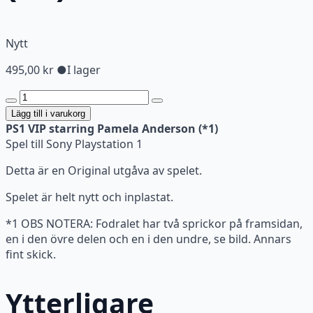
Nytt
495,00
kr
●
I lager
PS1
VIP
Lägg till i varukorg
starring
PS1 VIP starring Pamela Anderson (*1)
Pamela
Spel till Sony Playstation 1
Anderson
Detta är en Original utgåva av spelet.
(*1)
mängd
Spelet är helt nytt och inplastat.
*1 OBS NOTERA: Fodralet har två sprickor på framsidan,
en i den övre delen och en i den undre, se bild. Annars
fint skick.
Ytterligare