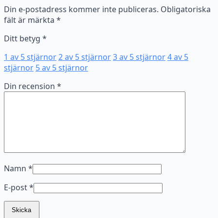
Din e-postadress kommer inte publiceras.
Obligatoriska
fält är märkta
*
Ditt betyg
*
1 av 5 stjärnor
2 av 5 stjärnor
3 av 5 stjärnor
4 av 5
stjärnor
5 av 5 stjärnor
Din recension
*
Namn
*
E-post
*