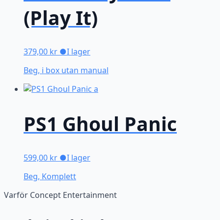
(Play It)
379,00
kr
●
I lager
Beg, i box utan manual
PS1 Ghoul Panic
599,00
kr
●
I lager
Beg, Komplett
Varför Concept Entertainment