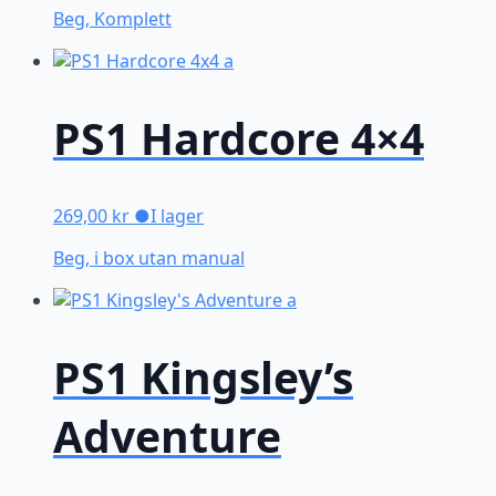
Beg, Komplett
PS1 Hardcore 4×4
269,00
kr
●
I lager
Beg, i box utan manual
PS1 Kingsley’s
Adventure