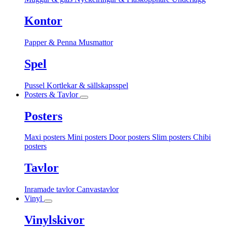
Kontor
Papper & Penna
Musmattor
Spel
Pussel
Kortlekar & sällskapsspel
Posters & Tavlor
Posters
Maxi posters
Mini posters
Door posters
Slim posters
Chibi
posters
Tavlor
Inramade tavlor
Canvastavlor
Vinyl
Vinylskivor