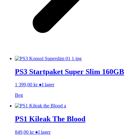
PS3 Startpaket Super Slim 160GB
1 399,00
kr
●
I lager
Beg
PS1 Kileak The Blood
849,00
kr
●
I lager