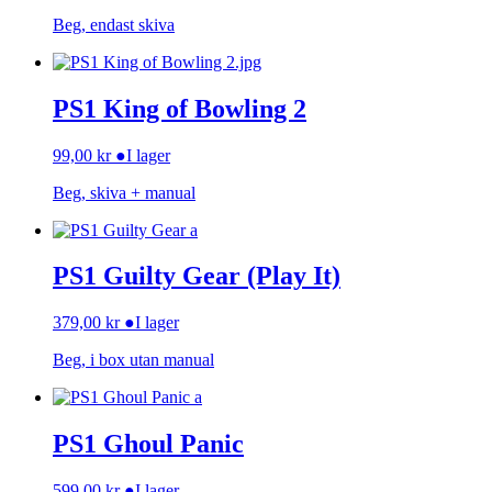
Beg, endast skiva
PS1 King of Bowling 2
99,00
kr
●
I lager
Beg, skiva + manual
PS1 Guilty Gear (Play It)
379,00
kr
●
I lager
Beg, i box utan manual
PS1 Ghoul Panic
599,00
kr
●
I lager