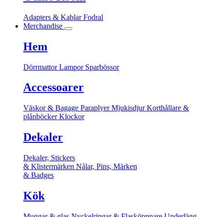
Adapters & Kablar
Fodral
Merchandise
Hem
Dörrmattor
Lampor
Sparbössor
Accessoarer
Väskor & Bagage
Paraplyer
Mjukisdjur
Korthållare &
plånböcker
Klockor
Dekaler
Dekaler, Stickers
& Klistermärken
Nålar, Pins, Märken
& Badges
Kök
Muggar & glas
Nyckelringar & Flasköppnare
Underlägg