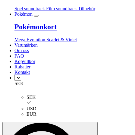
Spel soundtrack
Film soundtrack
Tillbehör
Pokémon
Pokémonkort
Mega Evolution
Scarlet & Violet
Varumärken
Om oss
FAQ
Köpvillkor
Rabatter
Kontakt
SEK
SEK
USD
EUR