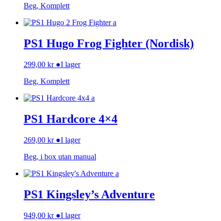
Beg, Komplett
PS1 Hugo Frog Fighter (Nordisk)
299,00
kr
●
I lager
Beg, Komplett
PS1 Hardcore 4×4
269,00
kr
●
I lager
Beg, i box utan manual
PS1 Kingsley’s Adventure
949,00
kr
●
I lager