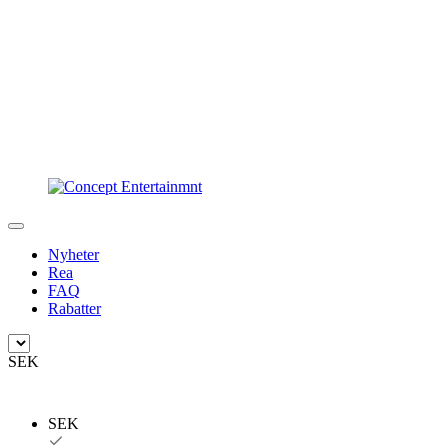
Nyheter
Rea
FAQ
Rabatter
SEK
SEK