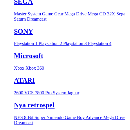
SEGA
Master System
Game Gear
Mega Drive
Mega CD
32X
Sega
Saturn
Dreamcast
SONY
Playstation 1
Playstation 2
Playstation 3
Playstation 4
Microsoft
Xbox
Xbox 360
ATARI
2600 VCS
7800 Pro System
Jaguar
Nya retrospel
NES 8-Bit
Super Nintendo
Game Boy Advance
Mega Drive
Dreamcast