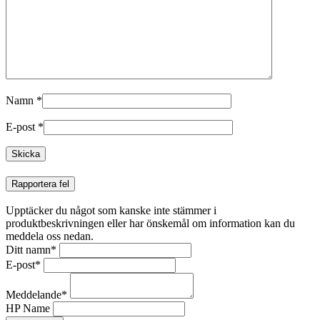
Namn
*
E-post
*
Rapportera fel
Upptäcker du något som kanske inte stämmer i
produktbeskrivningen eller har önskemål om information kan du
meddela oss nedan.
Ditt namn
*
E-post
*
Meddelande
*
HP Name