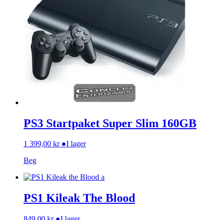
PS3 Startpaket Super Slim 160GB
1 399,00
kr
●
I lager
Beg
PS1 Kileak The Blood
849,00
kr
●
I lager