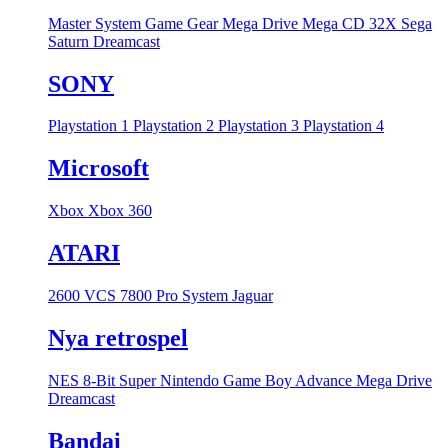
Master System
Game Gear
Mega Drive
Mega CD
32X
Sega
Saturn
Dreamcast
SONY
Playstation 1
Playstation 2
Playstation 3
Playstation 4
Microsoft
Xbox
Xbox 360
ATARI
2600 VCS
7800 Pro System
Jaguar
Nya retrospel
NES 8-Bit
Super Nintendo
Game Boy Advance
Mega Drive
Dreamcast
Bandai