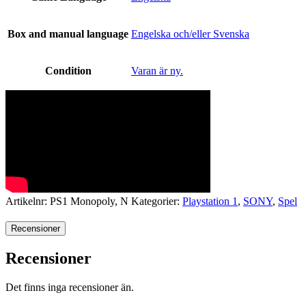
Box and manual language
Engelska och/eller Svenska
Condition
Varan är ny.
Artikelnr:
PS1 Monopoly, N
Kategorier:
Playstation 1
,
SONY
,
Spel
Recensioner
Recensioner
Det finns inga recensioner än.