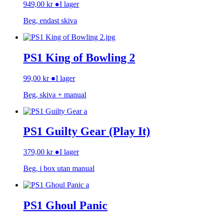
949,00
kr
●
I lager
Beg, endast skiva
PS1 King of Bowling 2
99,00
kr
●
I lager
Beg, skiva + manual
PS1 Guilty Gear (Play It)
379,00
kr
●
I lager
Beg, i box utan manual
PS1 Ghoul Panic