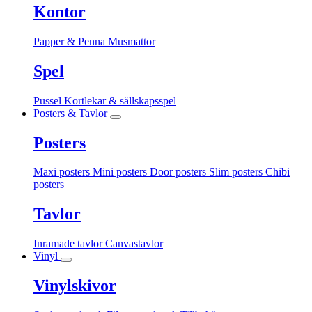
Kontor
Papper & Penna
Musmattor
Spel
Pussel
Kortlekar & sällskapsspel
Posters & Tavlor
Posters
Maxi posters
Mini posters
Door posters
Slim posters
Chibi
posters
Tavlor
Inramade tavlor
Canvastavlor
Vinyl
Vinylskivor