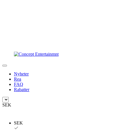
Nyheter
Rea
FAQ
Rabatter
SEK
SEK