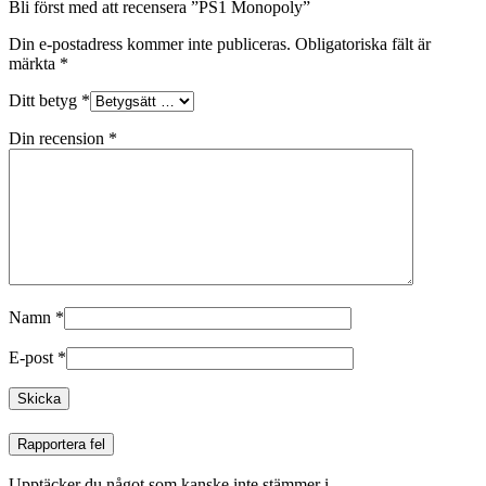
Bli först med att recensera ”PS1 Monopoly”
Din e-postadress kommer inte publiceras.
Obligatoriska fält är
märkta
*
Ditt betyg
*
Din recension
*
Namn
*
E-post
*
Rapportera fel
Upptäcker du något som kanske inte stämmer i