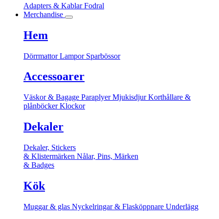
Adapters & Kablar
Fodral
Merchandise
Hem
Dörrmattor
Lampor
Sparbössor
Accessoarer
Väskor & Bagage
Paraplyer
Mjukisdjur
Korthållare &
plånböcker
Klockor
Dekaler
Dekaler, Stickers
& Klistermärken
Nålar, Pins, Märken
& Badges
Kök
Muggar & glas
Nyckelringar & Flasköppnare
Underlägg