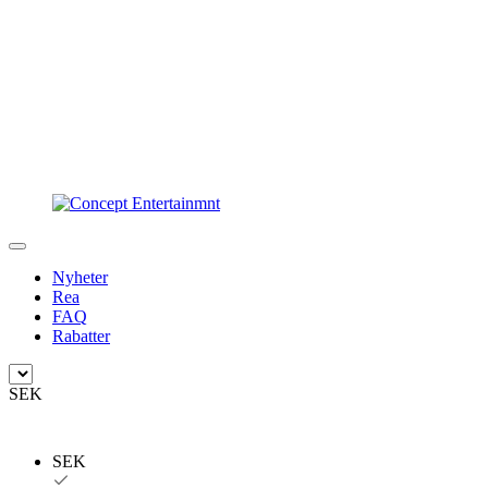
Nyheter
Rea
FAQ
Rabatter
SEK
SEK