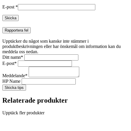
E-post
*
Rapportera fel
Upptäcker du något som kanske inte stämmer i
produktbeskrivningen eller har önskemål om information kan du
meddela oss nedan.
Ditt namn
*
E-post
*
Meddelande
*
HP Name
Skicka tips
Relaterade produkter
Upptäck fler produkter