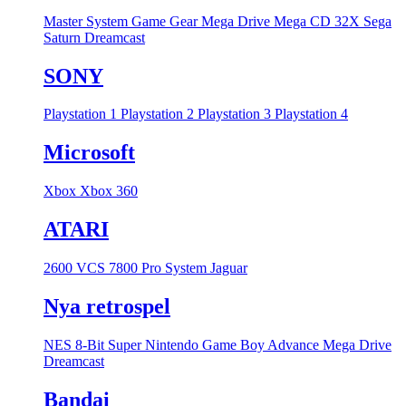
Master System
Game Gear
Mega Drive
Mega CD
32X
Sega
Saturn
Dreamcast
SONY
Playstation 1
Playstation 2
Playstation 3
Playstation 4
Microsoft
Xbox
Xbox 360
ATARI
2600 VCS
7800 Pro System
Jaguar
Nya retrospel
NES 8-Bit
Super Nintendo
Game Boy Advance
Mega Drive
Dreamcast
Bandai