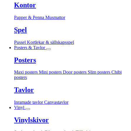
Kontor
Papper & Penna
Musmattor
Spel
Pussel
Kortlekar & sällskapsspel
Posters & Tavlor
Posters
Maxi posters
Mini posters
Door posters
Slim posters
Chibi
posters
Tavlor
Inramade tavlor
Canvastavlor
Vinyl
Vinylskivor