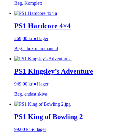
Beg, Komplett
PS1 Hardcore 4×4
269,00
kr
●
I lager
Beg, i box utan manual
PS1 Kingsley’s Adventure
949,00
kr
●
I lager
Beg, endast skiva
PS1 King of Bowling 2
99,00
kr
●
I lager