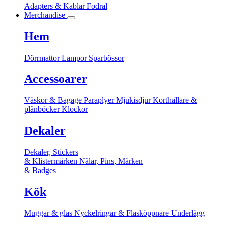
Adapters & Kablar
Fodral
Merchandise
Hem
Dörrmattor
Lampor
Sparbössor
Accessoarer
Väskor & Bagage
Paraplyer
Mjukisdjur
Korthållare &
plånböcker
Klockor
Dekaler
Dekaler, Stickers
& Klistermärken
Nålar, Pins, Märken
& Badges
Kök
Muggar & glas
Nyckelringar & Flasköppnare
Underlägg