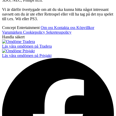
3DO, NEC, Philips m.fl.
Vi är därför övertygade om att du ska kunna hitta något intressant
oavsett om du är ute efter Retrospel eller vill ha tag på det nya spelet
till t.ex. Wii eller PS3.
Concept Entertainment
Om oss
Kontakta oss
Köpvillkor
Varumärken
Cookiepolicy
Sekretesspolicy
Handla säkert
Läs våra omdömen på Tradera
Läs våra omdömen på Prisjakt