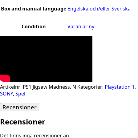
Box and manual language
Engelska och/eller Svenska
Condition
Varan är ny.
Artikelnr:
PS1 Jigsaw Madness, N
Kategorier:
Playstation 1
,
SONY
,
Spel
Recensioner
Recensioner
Det finns inga recensioner än.