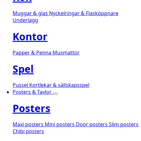
Muggar & glas
Nyckelringar & Flasköppnare
Underlägg
Kontor
Papper & Penna
Musmattor
Spel
Pussel
Kortlekar & sällskapsspel
Posters & Tavlor
Posters
Maxi posters
Mini posters
Door posters
Slim posters
Chibi posters