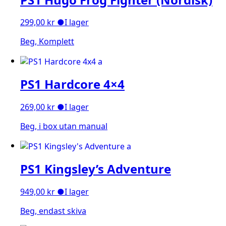
299,00
kr
●
I lager
Beg, Komplett
PS1 Hardcore 4×4
269,00
kr
●
I lager
Beg, i box utan manual
PS1 Kingsley’s Adventure
949,00
kr
●
I lager
Beg, endast skiva