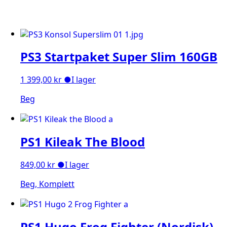
PS3 Startpaket Super Slim 160GB
1 399,00
kr
●
I lager
Beg
PS1 Kileak The Blood
849,00
kr
●
I lager
Beg, Komplett
PS1 Hugo Frog Fighter (Nordisk)