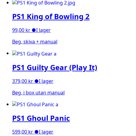
PS1 King of Bowling 2
99,00
kr
●
I lager
Beg, skiva + manual
PS1 Guilty Gear (Play It)
379,00
kr
●
I lager
Beg, i box utan manual
PS1 Ghoul Panic
599,00
kr
●
I lager