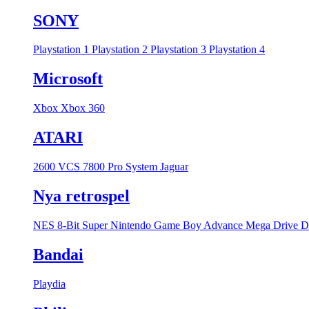
SONY
Playstation 1
Playstation 2
Playstation 3
Playstation 4
Microsoft
Xbox
Xbox 360
ATARI
2600 VCS
7800 Pro System
Jaguar
Nya retrospel
NES 8-Bit
Super Nintendo
Game Boy Advance
Mega Drive
D
Bandai
Playdia