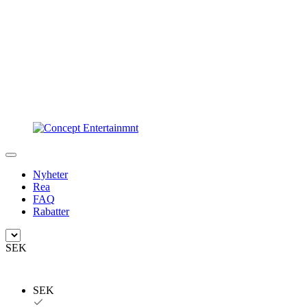
Nyheter
Rea
FAQ
Rabatter
SEK
SEK