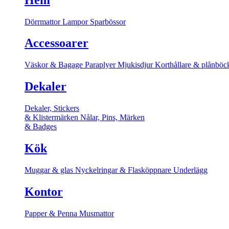
Dörrmattor
Lampor
Sparbössor
Accessoarer
Väskor & Bagage
Paraplyer
Mjukisdjur
Korthållare & plånböc
Dekaler
Dekaler, Stickers
& Klistermärken
Nålar, Pins, Märken
& Badges
Kök
Muggar & glas
Nyckelringar & Flasköppnare
Underlägg
Kontor
Papper & Penna
Musmattor