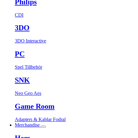
Philips
CDI
3DO
3DO Interactive
PC
Spel
Tillbehör
SNK
Neo Geo Aes
Game Room
Adapters & Kablar
Fodral
Merchandise
Hem