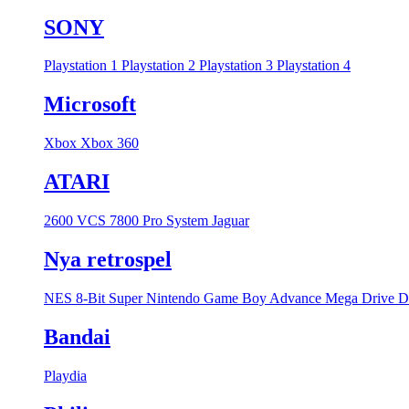
SONY
Playstation 1
Playstation 2
Playstation 3
Playstation 4
Microsoft
Xbox
Xbox 360
ATARI
2600 VCS
7800 Pro System
Jaguar
Nya retrospel
NES 8-Bit
Super Nintendo
Game Boy Advance
Mega Drive
D
Bandai
Playdia