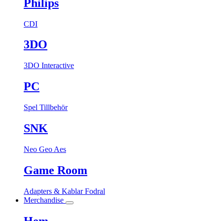
Philips
CDI
3DO
3DO Interactive
PC
Spel
Tillbehör
SNK
Neo Geo Aes
Game Room
Adapters & Kablar
Fodral
Merchandise
Hem