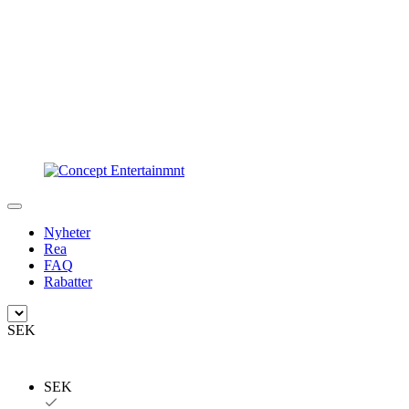
Nyheter
Rea
FAQ
Rabatter
SEK
SEK