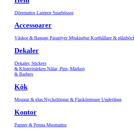
Dörrmattor
Lampor
Sparbössor
Accessoarer
Väskor & Bagage
Paraplyer
Mjukisdjur
Korthållare & plånböc
Dekaler
Dekaler, Stickers
& Klistermärken
Nålar, Pins, Märken
& Badges
Kök
Muggar & glas
Nyckelringar & Flasköppnare
Underlägg
Kontor
Papper & Penna
Musmattor