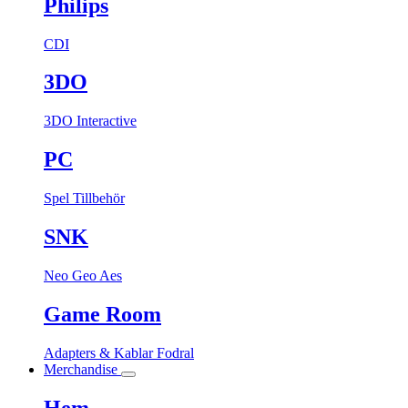
Philips
CDI
3DO
3DO Interactive
PC
Spel
Tillbehör
SNK
Neo Geo Aes
Game Room
Adapters & Kablar
Fodral
Merchandise
Hem