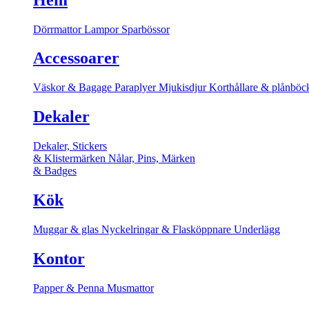
Dörrmattor
Lampor
Sparbössor
Accessoarer
Väskor & Bagage
Paraplyer
Mjukisdjur
Korthållare & plånböc
Dekaler
Dekaler, Stickers
& Klistermärken
Nålar, Pins, Märken
& Badges
Kök
Muggar & glas
Nyckelringar & Flasköppnare
Underlägg
Kontor
Papper & Penna
Musmattor