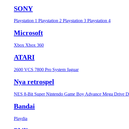
SONY
Playstation 1
Playstation 2
Playstation 3
Playstation 4
Microsoft
Xbox
Xbox 360
ATARI
2600 VCS
7800 Pro System
Jaguar
Nya retrospel
NES 8-Bit
Super Nintendo
Game Boy Advance
Mega Drive
D
Bandai
Playdia