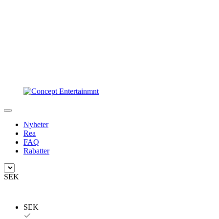
Nyheter
Rea
FAQ
Rabatter
SEK
SEK