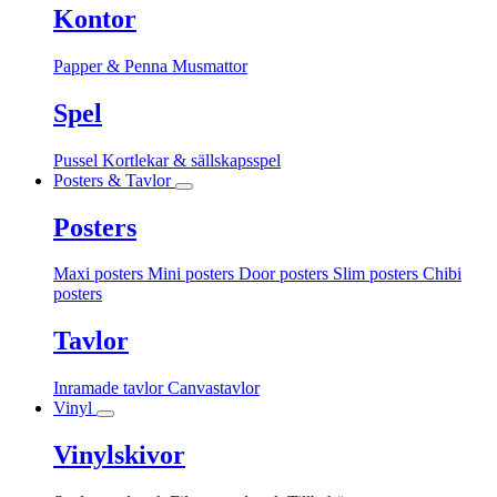
Kontor
Papper & Penna
Musmattor
Spel
Pussel
Kortlekar & sällskapsspel
Posters & Tavlor
Posters
Maxi posters
Mini posters
Door posters
Slim posters
Chibi
posters
Tavlor
Inramade tavlor
Canvastavlor
Vinyl
Vinylskivor