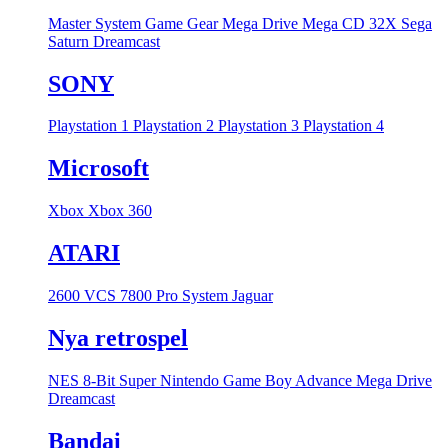
Master System
Game Gear
Mega Drive
Mega CD
32X
Sega
Saturn
Dreamcast
SONY
Playstation 1
Playstation 2
Playstation 3
Playstation 4
Microsoft
Xbox
Xbox 360
ATARI
2600 VCS
7800 Pro System
Jaguar
Nya retrospel
NES 8-Bit
Super Nintendo
Game Boy Advance
Mega Drive
Dreamcast
Bandai