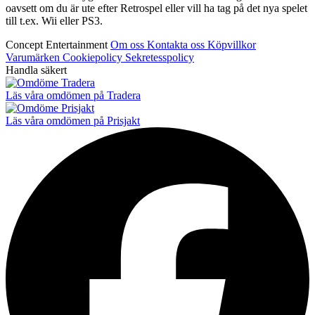
oavsett om du är ute efter Retrospel eller vill ha tag på det nya spelet
till t.ex. Wii eller PS3.
Concept Entertainment
Om oss
Kontakta oss
Köpvillkor
Varumärken
Cookiepolicy
Sekretesspolicy
Handla säkert
Läs våra omdömen på Tradera
Läs våra omdömen på Prisjakt