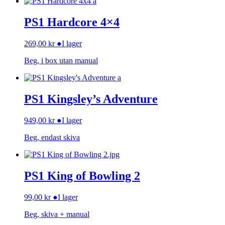
PS1 Hardcore 4×4
269,00
kr
●
I lager
Beg, i box utan manual
PS1 Kingsley’s Adventure
949,00
kr
●
I lager
Beg, endast skiva
PS1 King of Bowling 2
99,00
kr
●
I lager
Beg, skiva + manual