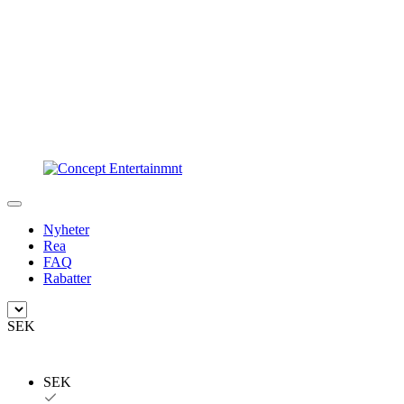
Nyheter
Rea
FAQ
Rabatter
SEK
SEK