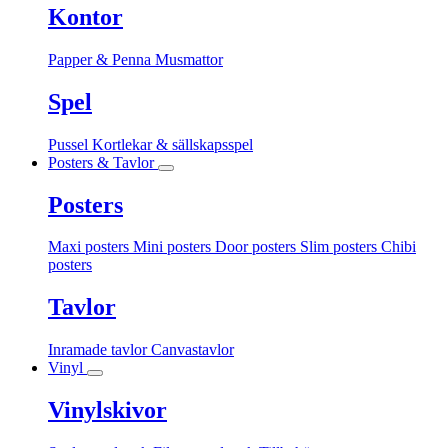
Kontor
Papper & Penna
Musmattor
Spel
Pussel
Kortlekar & sällskapsspel
Posters & Tavlor
Posters
Maxi posters
Mini posters
Door posters
Slim posters
Chibi
posters
Tavlor
Inramade tavlor
Canvastavlor
Vinyl
Vinylskivor