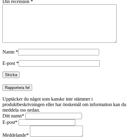
Din recension
*
Namn
*
E-post
*
Rapportera fel
Upptäcker du något som kanske inte stämmer i
produktbeskrivningen eller har önskemål om information kan du
meddela oss nedan.
Ditt namn
*
E-post
*
Meddelande
*