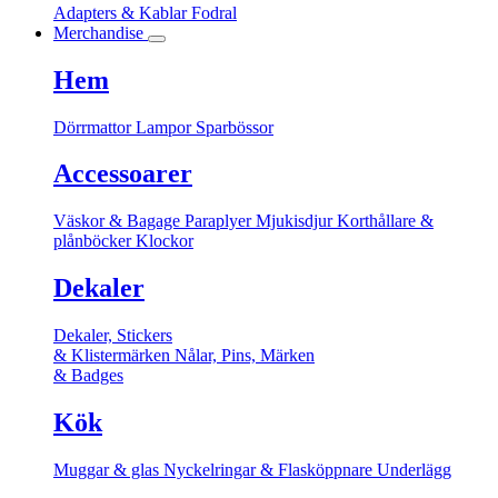
Adapters & Kablar
Fodral
Merchandise
Hem
Dörrmattor
Lampor
Sparbössor
Accessoarer
Väskor & Bagage
Paraplyer
Mjukisdjur
Korthållare &
plånböcker
Klockor
Dekaler
Dekaler, Stickers
& Klistermärken
Nålar, Pins, Märken
& Badges
Kök
Muggar & glas
Nyckelringar & Flasköppnare
Underlägg