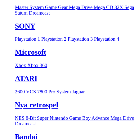
Master System
Game Gear
Mega Drive
Mega CD
32X
Sega
Saturn
Dreamcast
SONY
Playstation 1
Playstation 2
Playstation 3
Playstation 4
Microsoft
Xbox
Xbox 360
ATARI
2600 VCS
7800 Pro System
Jaguar
Nya retrospel
NES 8-Bit
Super Nintendo
Game Boy Advance
Mega Drive
Dreamcast
Bandai