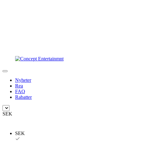
Nyheter
Rea
FAQ
Rabatter
SEK
SEK