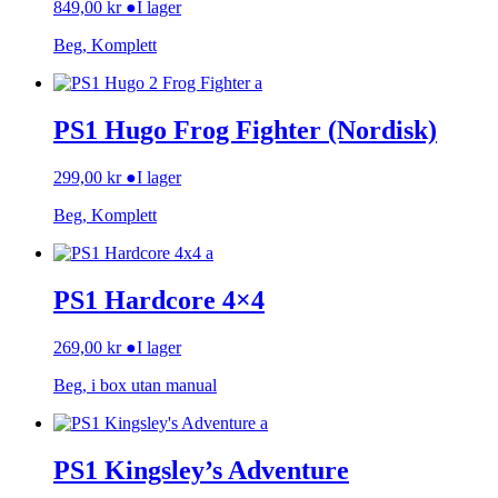
849,00
kr
●
I lager
Beg, Komplett
PS1 Hugo Frog Fighter (Nordisk)
299,00
kr
●
I lager
Beg, Komplett
PS1 Hardcore 4×4
269,00
kr
●
I lager
Beg, i box utan manual
PS1 Kingsley’s Adventure