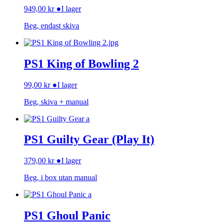
949,00
kr
●
I lager
Beg, endast skiva
PS1 King of Bowling 2
99,00
kr
●
I lager
Beg, skiva + manual
PS1 Guilty Gear (Play It)
379,00
kr
●
I lager
Beg, i box utan manual
PS1 Ghoul Panic