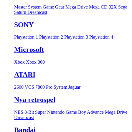
Master System
Game Gear
Mega Drive
Mega CD
32X
Sega
Saturn
Dreamcast
SONY
Playstation 1
Playstation 2
Playstation 3
Playstation 4
Microsoft
Xbox
Xbox 360
ATARI
2600 VCS
7800 Pro System
Jaguar
Nya retrospel
NES 8-Bit
Super Nintendo
Game Boy Advance
Mega Drive
Dreamcast
Bandai