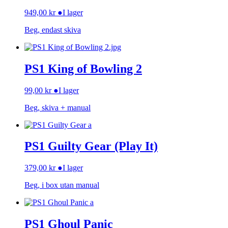
949,00
kr
●
I lager
Beg, endast skiva
PS1 King of Bowling 2
99,00
kr
●
I lager
Beg, skiva + manual
PS1 Guilty Gear (Play It)
379,00
kr
●
I lager
Beg, i box utan manual
PS1 Ghoul Panic