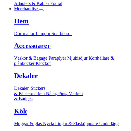
Adapters & Kablar
Fodral
Merchandise
Hem
Dörrmattor
Lampor
Sparbössor
Accessoarer
Väskor & Bagage
Paraplyer
Mjukisdjur
Korthållare &
plånböcker
Klockor
Dekaler
Dekaler, Stickers
& Klistermärken
Nålar, Pins, Märken
& Badges
Kök
Muggar & glas
Nyckelringar & Flasköppnare
Underlägg