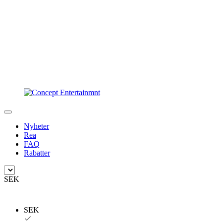
Nyheter
Rea
FAQ
Rabatter
SEK
SEK