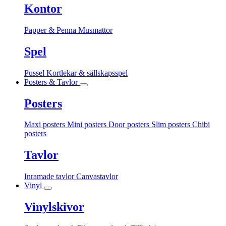
Kontor
Papper & Penna
Musmattor
Spel
Pussel
Kortlekar & sällskapsspel
Posters & Tavlor
Posters
Maxi posters
Mini posters
Door posters
Slim posters
Chibi
posters
Tavlor
Inramade tavlor
Canvastavlor
Vinyl
Vinylskivor