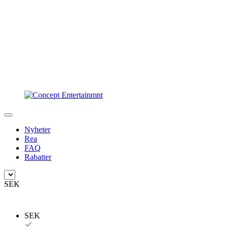
Nyheter
Rea
FAQ
Rabatter
SEK
SEK