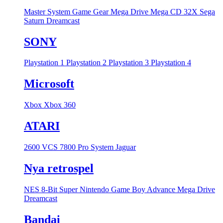
Master System
Game Gear
Mega Drive
Mega CD
32X
Sega
Saturn
Dreamcast
SONY
Playstation 1
Playstation 2
Playstation 3
Playstation 4
Microsoft
Xbox
Xbox 360
ATARI
2600 VCS
7800 Pro System
Jaguar
Nya retrospel
NES 8-Bit
Super Nintendo
Game Boy Advance
Mega Drive
Dreamcast
Bandai