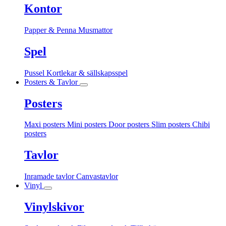
Kontor
Papper & Penna
Musmattor
Spel
Pussel
Kortlekar & sällskapsspel
Posters & Tavlor
Posters
Maxi posters
Mini posters
Door posters
Slim posters
Chibi
posters
Tavlor
Inramade tavlor
Canvastavlor
Vinyl
Vinylskivor