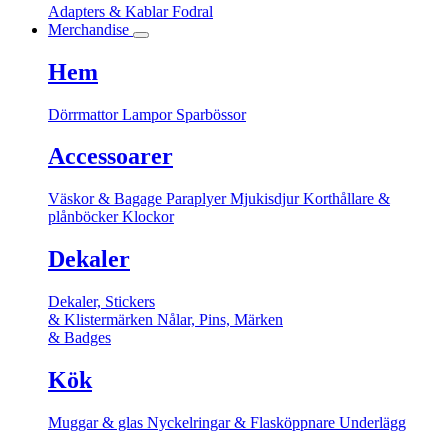
Adapters & Kablar
Fodral
Merchandise
Hem
Dörrmattor
Lampor
Sparbössor
Accessoarer
Väskor & Bagage
Paraplyer
Mjukisdjur
Korthållare &
plånböcker
Klockor
Dekaler
Dekaler, Stickers
& Klistermärken
Nålar, Pins, Märken
& Badges
Kök
Muggar & glas
Nyckelringar & Flasköppnare
Underlägg