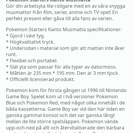
Gör din arbetsyta lite roligare med en av våra snygga
musmattor från film, serier, anime och TV-spel! En
perfekt present eller gåva till alla fans av serien.
Pokemon Starters Kanto Musmatta specifikationer:
* Gjord i vävt tyg.
* Högkvalitativt tryck.
* Undersidan i material som gör att mattan inte åker
runt.
* Flexibel och portabel.
* Slät yta som passar för alla typer av datormöss.
* Måtten är 235 mm * 195 mm. Den är 3 mm tjock.
* Officiellt licensierad produkt.
Pokemon kom för första gången ut 1996 till Nintendo
Game Boy. Spelet kom ut i två versioner Pokemon
Blue och Pokemon Red, med något olika innehåll i de
båda kassetterna. Game Boy var vid den här tiden en
ganska gammal konsol och det var ganska långt
mellan de lite större spelsläppen. Pokemon vände
upp-och-ned på allt och återvitaliserade den bärbara