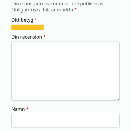
Din e-postadress kommer inte publiceras.
Obligatoriska fält är märkta
*
Ditt betyg
*
1
2
3
4
5
av
av
av
av
av
Din recension
*
5
5
5
5
5
stjärnor
stjärnor
stjärnor
stjärnor
stjärnor
Namn
*