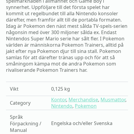
spelmarknaden i allmänhet och Game Boy i
synnerhet. Uppföljare till det första spelet har
kommit ut regelbundet till alla Nintendo konsoler
därefter, men framför allt till de portabla formaten.
Idag är Pokemon den näst mest sålda TV-spels-serien
någonsin med över 300 miljoner sålda ex. Endast
Nintendos Super Mario serie har sålt fler. I Pokemon
världen är människorna Pokemon Trainers, alltid på
jakt efter nya Pokemon djur till sina stall. Pokemon
samlas för att därefter tränas upp och för att så
småningom kämpa mot de andra Pokemon som
rivaliserande Pokemon Trainers har.
Vikt
0,125 kg
Kontor
,
Merchandise
,
Musmattor
,
Category
Nintendo
,
Pokemon
Språk
Engelska och/eller Svenska
Förpackning /
Manual