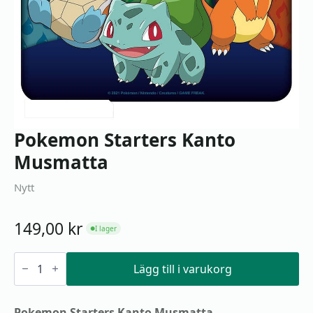
Pokemon Starters Kanto
Musmatta
Nytt
149,00
kr
I lager
●
Pokemon
Starters
Lägg till i varukorg
Kanto
Musmatta
mängd
Pokemon Starters Kanto Musmatta