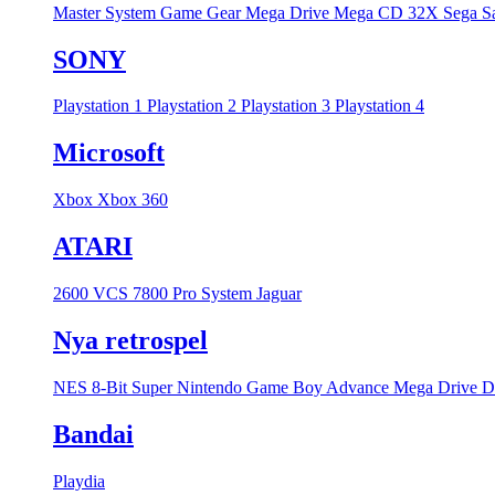
Master System
Game Gear
Mega Drive
Mega CD
32X
Sega S
SONY
Playstation 1
Playstation 2
Playstation 3
Playstation 4
Microsoft
Xbox
Xbox 360
ATARI
2600 VCS
7800 Pro System
Jaguar
Nya retrospel
NES 8-Bit
Super Nintendo
Game Boy Advance
Mega Drive
D
Bandai
Playdia