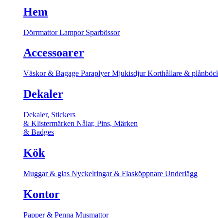
Hem
Dörrmattor
Lampor
Sparbössor
Accessoarer
Väskor & Bagage
Paraplyer
Mjukisdjur
Korthållare & plånböc
Dekaler
Dekaler, Stickers
& Klistermärken
Nålar, Pins, Märken
& Badges
Kök
Muggar & glas
Nyckelringar & Flasköppnare
Underlägg
Kontor
Papper & Penna
Musmattor