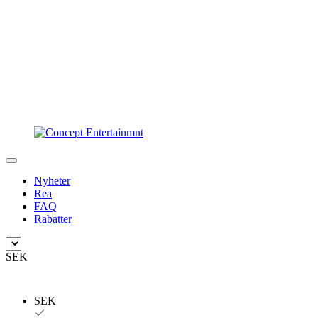
Nyheter
Rea
FAQ
Rabatter
SEK
SEK