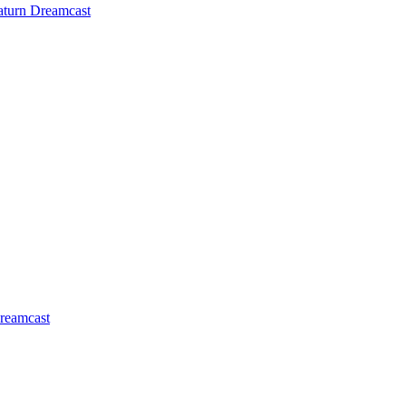
aturn
Dreamcast
reamcast