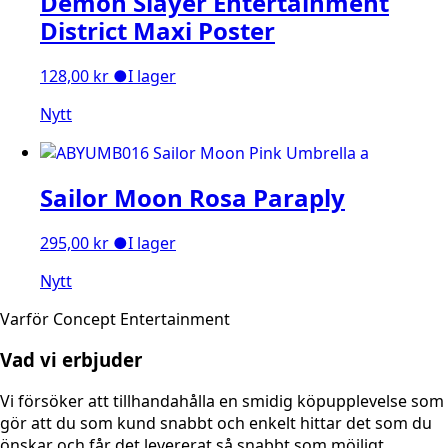
Demon Slayer Entertainment
District Maxi Poster
128,00
kr
●
I lager
Nytt
Sailor Moon Rosa Paraply
295,00
kr
●
I lager
Nytt
Varför Concept Entertainment
Vad vi erbjuder
Vi försöker att tillhandahålla en smidig köpupplevelse som
gör att du som kund snabbt och enkelt hittar det som du
önskar och får det levererat så snabbt som möjligt.