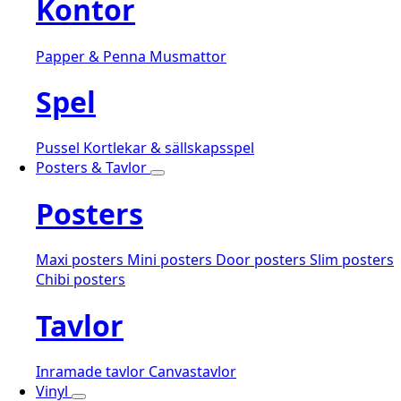
Kontor
Papper & Penna
Musmattor
Spel
Pussel
Kortlekar & sällskapsspel
Posters & Tavlor
Posters
Maxi posters
Mini posters
Door posters
Slim posters
Chibi posters
Tavlor
Inramade tavlor
Canvastavlor
Vinyl