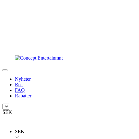
Nyheter
Rea
FAQ
Rabatter
SEK
SEK