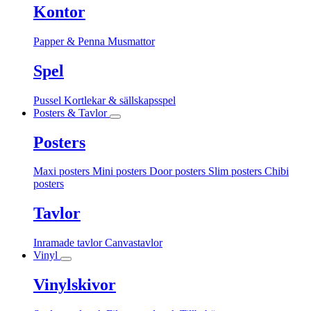
Kontor
Papper & Penna
Musmattor
Spel
Pussel
Kortlekar & sällskapsspel
Posters & Tavlor
Posters
Maxi posters
Mini posters
Door posters
Slim posters
Chibi
posters
Tavlor
Inramade tavlor
Canvastavlor
Vinyl
Vinylskivor