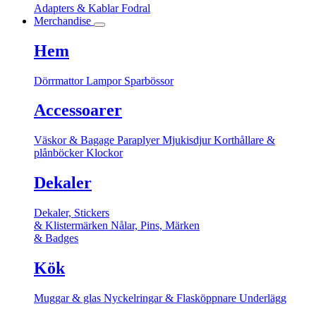
Adapters & Kablar
Fodral
Merchandise
Hem
Dörrmattor
Lampor
Sparbössor
Accessoarer
Väskor & Bagage
Paraplyer
Mjukisdjur
Korthållare &
plånböcker
Klockor
Dekaler
Dekaler, Stickers
& Klistermärken
Nålar, Pins, Märken
& Badges
Kök
Muggar & glas
Nyckelringar & Flasköppnare
Underlägg