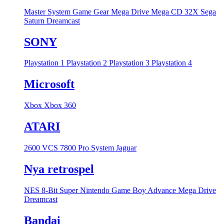
Master System
Game Gear
Mega Drive
Mega CD
32X
Sega
Saturn
Dreamcast
SONY
Playstation 1
Playstation 2
Playstation 3
Playstation 4
Microsoft
Xbox
Xbox 360
ATARI
2600 VCS
7800 Pro System
Jaguar
Nya retrospel
NES 8-Bit
Super Nintendo
Game Boy Advance
Mega Drive
Dreamcast
Bandai