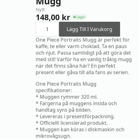
Mugg
Nytt
148,00
kr
I lager
●
One
Piece
Lägg Till I Varukorg
Portraits
Mugg
One Piece Portraits Mugg är perfekt för
mängd
kaffe, te eller varm choklad. Ta en paus
och njut. Passa samtidigt på att göra det
med stil! Varför ha en vanlig tråkig mugg
när det finns såna här? En perfekt
present eller gåva till alla fans av serien.
One Piece Portraits Mugg
specifikationer:
* Muggen rymmer 320 ml.
* Färgerna på muggens insida och
handtag syns på bilden.
* Levereras i presentförpackning.
* Officiellt licensierad produkt.
* Muggen kan köras i diskmaskin och
mikrovågsugn.