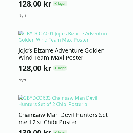
128,00
kr
I lager
●
Nytt
Jojo’s Bizarre Adventure Golden
Wind Team Maxi Poster
128,00
kr
I lager
●
Nytt
Chainsaw Man Devil Hunters Set
med 2 st Chibi Poster
139,00
kr
I lager
●