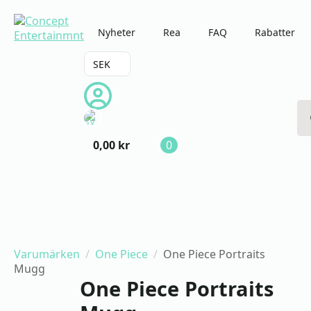
Nyheter
Rea
FAQ
Rabatter
SEK
Se
fo
0,00
kr
0
Varumärken
One Piece
One Piece Portraits
Mugg
One Piece Portraits