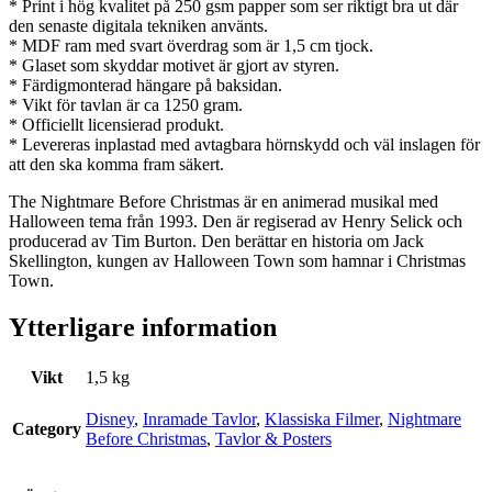
* Print i hög kvalitet på 250 gsm papper som ser riktigt bra ut där
den senaste digitala tekniken använts.
* MDF ram med svart överdrag som är 1,5 cm tjock.
* Glaset som skyddar motivet är gjort av styren.
* Färdigmonterad hängare på baksidan.
* Vikt för tavlan är ca 1250 gram.
* Officiellt licensierad produkt.
* Levereras inplastad med avtagbara hörnskydd och väl inslagen för
att den ska komma fram säkert.
The Nightmare Before Christmas är en animerad musikal med
Halloween tema från 1993. Den är regiserad av Henry Selick och
producerad av Tim Burton. Den berättar en historia om Jack
Skellington, kungen av Halloween Town som hamnar i Christmas
Town.
Ytterligare information
Vikt
1,5 kg
Disney
,
Inramade Tavlor
,
Klassiska Filmer
,
Nightmare
Category
Before Christmas
,
Tavlor & Posters