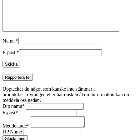
Namn
*
E-post
*
Rapportera fel
Upptäcker du något som kanske inte stämmer i
produktbeskrivningen eller har önskemål om information kan du
meddela oss nedan.
Ditt namn
*
E-post
*
Meddelande
*
HP Name
Skicka tips