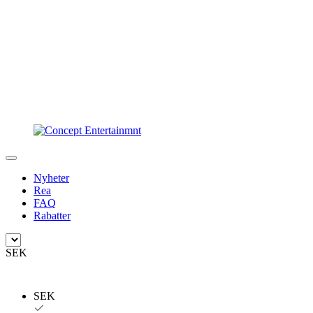
Nyheter
Rea
FAQ
Rabatter
SEK
SEK