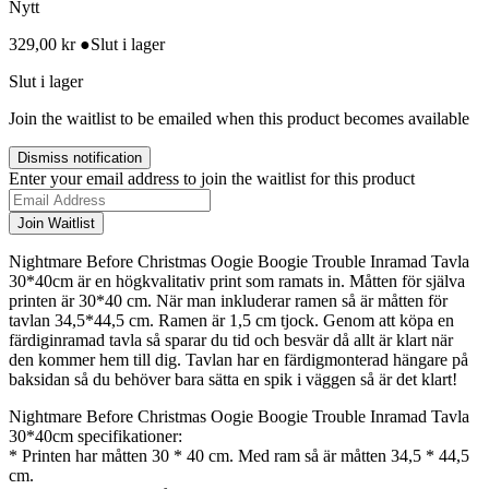
Nytt
329,00
kr
●
Slut i lager
Slut i lager
Join the waitlist to be emailed when this product becomes available
Dismiss notification
Enter your email address to join the waitlist for this product
Join Waitlist
Nightmare Before Christmas Oogie Boogie Trouble Inramad Tavla
30*40cm är en högkvalitativ print som ramats in. Måtten för själva
printen är 30*40 cm. När man inkluderar ramen så är måtten för
tavlan 34,5*44,5 cm. Ramen är 1,5 cm tjock. Genom att köpa en
färdiginramad tavla så sparar du tid och besvär då allt är klart när
den kommer hem till dig. Tavlan har en färdigmonterad hängare på
baksidan så du behöver bara sätta en spik i väggen så är det klart!
Nightmare Before Christmas Oogie Boogie Trouble Inramad Tavla
30*40cm specifikationer:
* Printen har måtten 30 * 40 cm. Med ram så är måtten 34,5 * 44,5
cm.