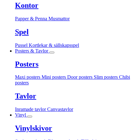
Kontor
Papper & Penna
Musmattor
Spel
Pussel
Kortlekar & sällskapsspel
Posters & Tavlor
Posters
Maxi posters
Mini posters
Door posters
Slim posters
Chibi
posters
Tavlor
Inramade tavlor
Canvastavlor
Vinyl
Vinylskivor