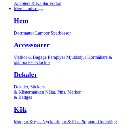
Adapters & Kablar
Fodral
Merchandise
Hem
Dörrmattor
Lampor
Sparbössor
Accessoarer
Väskor & Bagage
Paraplyer
Mjukisdjur
Korthållare &
plånböcker
Klockor
Dekaler
Dekaler, Stickers
& Klistermärken
Nålar, Pins, Märken
& Badges
Kök
Muggar & glas
Nyckelringar & Flasköppnare
Underlägg