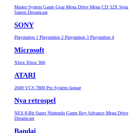
Master System
Game Gear
Mega Drive
Mega CD
32X
Sega
Saturn
Dreamcast
SONY
Playstation 1
Playstation 2
Playstation 3
Playstation 4
Microsoft
Xbox
Xbox 360
ATARI
2600 VCS
7800 Pro System
Jaguar
Nya retrospel
NES 8-Bit
Super Nintendo
Game Boy Advance
Mega Drive
Dreamcast
Bandai